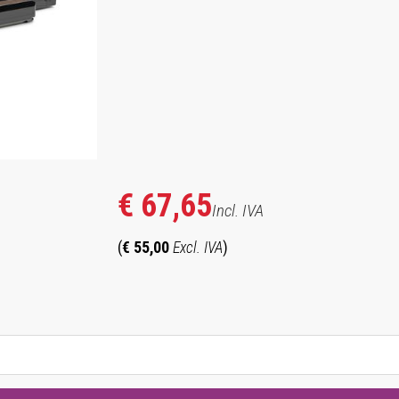
hotocopieurs de la série XE
€ 67,65
Incl. IVA
(
€ 55,00
Excl. IVA
)