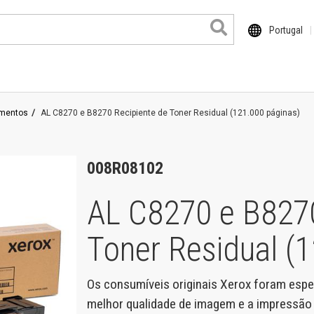
Portugal
imentos
AL C8270 e B8270 Recipiente de Toner Residual (121.000 páginas)
ocuColor
haser
008R08102
rimeLink
AL C8270 e B8270
ersant
Toner Residual (
roduits grand format
entre de travail
Os consumíveis originais Xerox foram espe
orkCentre Pro
melhor qualidade de imagem e a impressão m