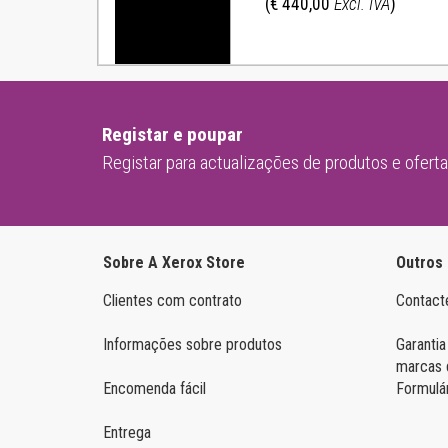
(€ 440,00
Excl. IVA
)
Registar e poupar
Registar para actualizações de produtos e ofert
Sobre A Xerox Store
Outros
Clientes com contrato
Contact
Informações sobre produtos
Garantia
marcas 
Encomenda fácil
Formulá
Entrega