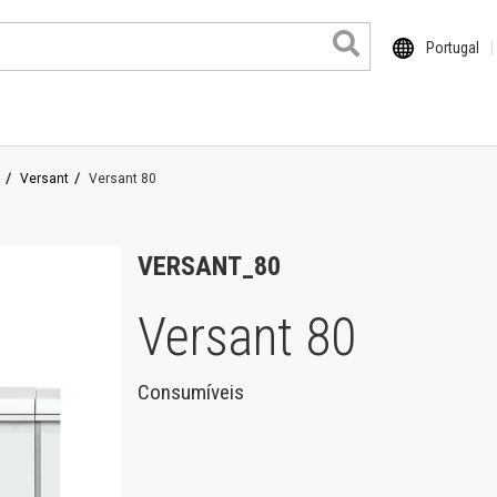
Portugal
Versant
Versant 80
ocuColor
haser
VERSANT_80
rimeLink
Versant 80
ersant
roduits grand format
Consumíveis
entre de travail
orkCentre Pro