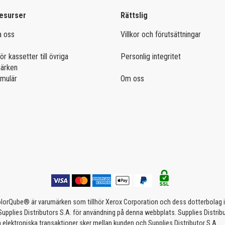
esurser
Rättslig
a oss
Villkor och förutsättningar
ör kassetter till övriga
Personlig integritet
märken
rmulär
Om oss
rQube® är varumärken som tillhör Xerox Corporation och dess dotterbolag i US
 Supplies Distributors S.A. för användning på denna webbplats. Supplies Distri
a elektroniska transaktioner sker mellan kunden och Supplies Distributor S.A.