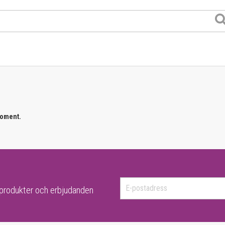
moment.
-produkter och erbjudanden
er