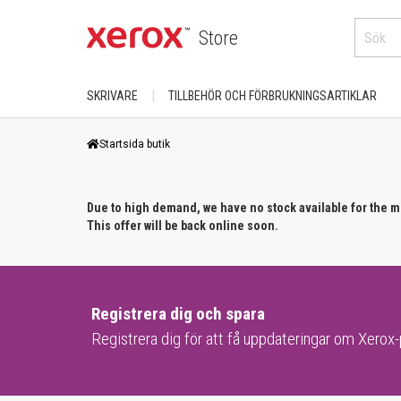
Store
SKRIVARE
TILLBEHÖR OCH FÖRBRUKNINGSARTIKLAR
KÖP EFTER KATEGORI
FÖR XEROX-PRODUKTER
Startsida butik
DocuColor
Skrivare
AltaLink
Phaser
Due to high demand, we have no stock available for the 
Färg
B-serien
This offer will be back online soon.
PrimeLink
A4
Skrivare/ svartvita skrivare
VersaLink
A3
C-serien
Versant
Registrera dig och spara
KÖP EFTER ANVÄNDNING
Skrivare/färgskrivare
Registrera dig för att få uppdateringar om Xerox
Bredformat produkt
Hemmakontor/ Skrivbord
ColorQube
Arbetscenter
Avdelning/arbetsgrupp