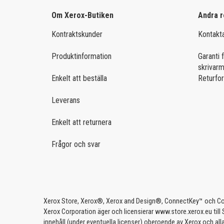
FÖR ANDRA SKRIVARMÄRKEN
Om Xerox-Butiken
Andra r
KÖP EFTER FUNKTION
Brother Colour
Kontraktskunder
Kontakt
Nätverk & USB
Brother Mono
Produktinformation
Garanti f
Dubbelsidig utskrift
HP Colour
skrivar
KÖP EFTER PRODUKTFAMILJ
Enkelt att beställa
Returfo
HP Ink
C-serien
Leverans
HP Mono
Versalink
Enkelt att returnera
Kyocera
Frågor och svar
Konica Minolta
HP PageWide
Samsung Colour
Xerox Store, Xerox®, Xerox and Design®, ConnectKey™ och Colo
Samsung Mono
Xerox Corporation äger och licensierar www.store.xerox.eu till
innehåll (under eventuella licenser) oberoende av Xerox och all