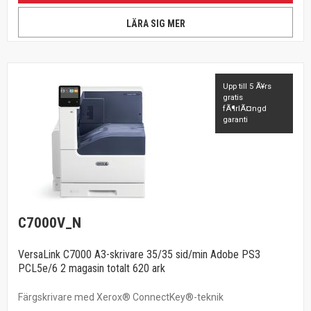
LÄRA SIG MER
Upp till 5 Ã¥rs
gratis
fÃ¶rlÃ¤ngd
garanti
C7000V_N
VersaLink C7000 A3-skrivare 35/35 sid/min Adobe PS3
PCL5e/6 2 magasin totalt 620 ark
Färgskrivare med Xerox® ConnectKey®-teknik