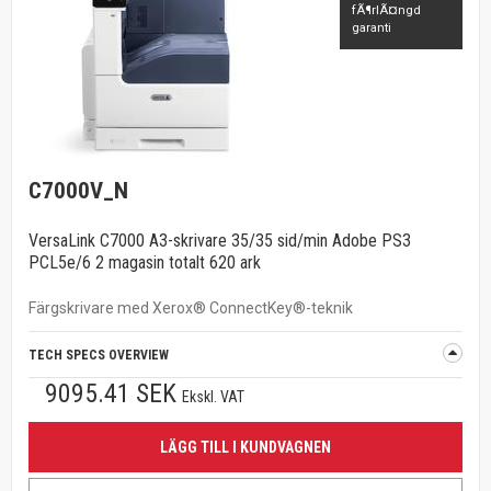
fÃ¶rlÃ¤ngd
garanti
C7000V_N
VersaLink C7000 A3-skrivare 35/35 sid/min Adobe PS3
PCL5e/6 2 magasin totalt 620 ark
Färgskrivare med Xerox® ConnectKey®-teknik
TECH SPECS OVERVIEW
9095.41 SEK
Ekskl. VAT
LÄGG TILL I KUNDVAGNEN