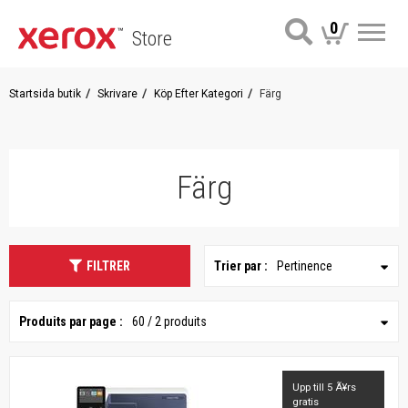
0
Store
Me
Startsida butik
Skrivare
Köp Efter Kategori
Färg
Färg
FILTRER
Trier par :
Pertinence
Produits par page :
60 / 2 produits
Upp till 5 Ã¥rs
gratis