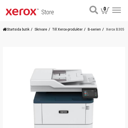
0
Store
Me
Startsida butik
Skrivare
Till Xerox-produkter
B-serien
Xerox B305