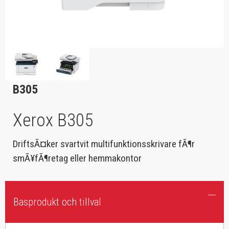
B305
Xerox B305
DriftsÃ¤ker svartvit multifunktionsskrivare fÃ¶r
smÃ¥fÃ¶retag eller hemmakontor
Basprodukt och tillval