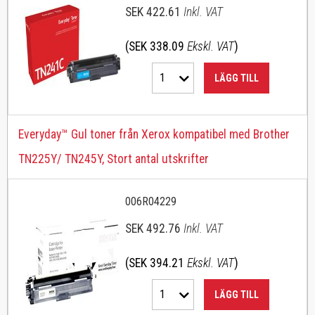
SEK 422.61
Inkl. VAT
(SEK 338.09
Ekskl. VAT
)
1
LÄGG TILL
Everyday™ Gul toner från Xerox kompatibel med Brother
TN225Y/ TN245Y, Stort antal utskrifter
006R04229
SEK 492.76
Inkl. VAT
(SEK 394.21
Ekskl. VAT
)
1
LÄGG TILL