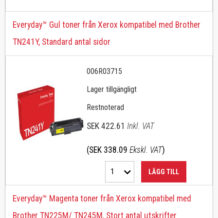
Everyday™ Gul toner från Xerox kompatibel med Brother
TN241Y, Standard antal sidor
006R03715
Lager tillgängligt
Restnoterad
SEK 422.61
Inkl. VAT
(SEK 338.09
Ekskl. VAT
)
1
LÄGG TILL
Everyday™ Magenta toner från Xerox kompatibel med
Brother TN225M/ TN245M, Stort antal utskrifter