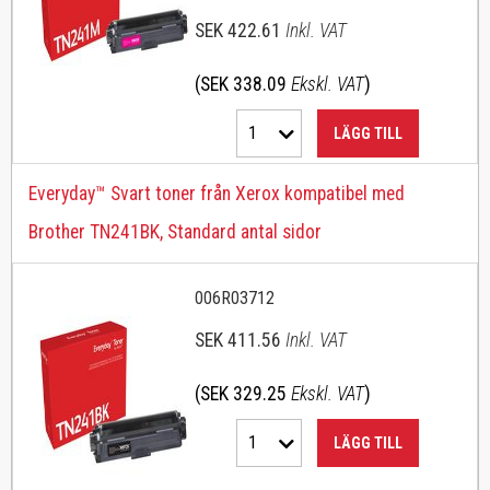
SEK 422.61
Inkl. VAT
(SEK 338.09
Ekskl. VAT
)
1
LÄGG TILL
Everyday™ Svart toner från Xerox kompatibel med
Brother TN241BK, Standard antal sidor
006R03712
SEK 411.56
Inkl. VAT
(SEK 329.25
Ekskl. VAT
)
1
LÄGG TILL