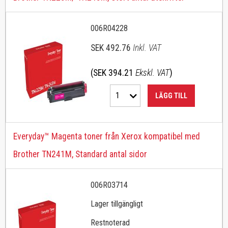
006R04228
SEK 492.76
Inkl. VAT
(SEK 394.21
Ekskl. VAT
)
1
LÄGG TILL
Everyday™ Magenta toner från Xerox kompatibel med
Brother TN241M, Standard antal sidor
006R03714
Lager tillgängligt
Restnoterad