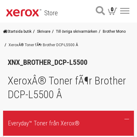
0
Store
Me
Startsida butik
Skrivare
Till övriga skrivarmärken
Brother Mono
XeroxÂ® Toner fÃ¶r Brother DCP-L5500 Â
XNX_BROTHER_DCP-L5500
XeroxÂ® Toner fÃ¶r Brother
DCP-L5500 Â
Everyday™ Toner från Xerox®