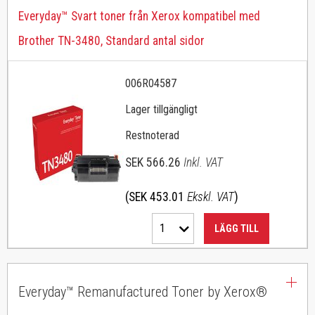
Everyday™ Svart toner från Xerox kompatibel med
Brother TN-3480, Standard antal sidor
006R04587
Lager tillgängligt
Restnoterad
SEK 566.26
Inkl. VAT
(SEK 453.01
Ekskl. VAT
)
1
LÄGG TILL
Everyday™ Remanufactured Toner by Xerox®