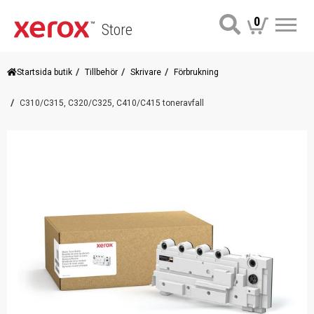
0
Store
Me
Startsida butik
Tillbehör
Skrivare
Förbrukning
C310/C315, C320/C325, C410/C415 toneravfall