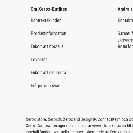
FÖR ANDRA SKRIVARMÄRKEN
Om Xerox-Butiken
Andra r
KÖP EFTER FUNKTION
Brother Colour
Kontraktskunder
Kontakt
Nätverk & USB
Brother Mono
Produktinformation
Garanti f
Dubbelsidig utskrift
HP Colour
skrivar
KÖP EFTER PRODUKTFAMILJ
Enkelt att beställa
Returfo
HP Ink
C-serien
Leverans
HP Mono
Versalink
Enkelt att returnera
Kyocera
Frågor och svar
Konica Minolta
HP PageWide
Samsung Colour
Xerox Store, Xerox®, Xerox and Design®, ConnectKey™ och Colo
Samsung Mono
Xerox Corporation äger och licensierar www.store.xerox.eu till
innehåll (under eventuella licenser) oberoende av Xerox och all