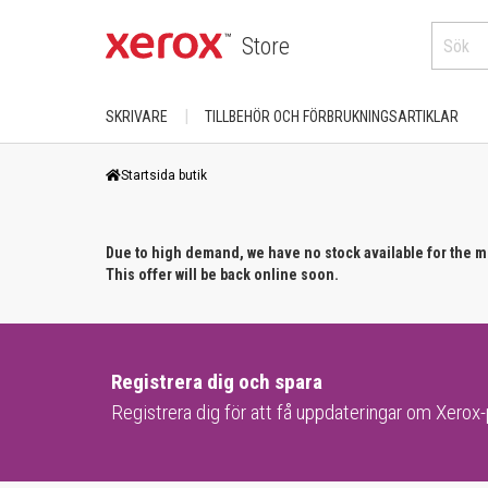
Store
SKRIVARE
TILLBEHÖR OCH FÖRBRUKNINGSARTIKLAR
KÖP EFTER KATEGORI
FÖR XEROX-PRODUKTER
Startsida butik
DocuColor
Skrivare
AltaLink
Phaser
Due to high demand, we have no stock available for the 
Färg
B-serien
This offer will be back online soon.
PrimeLink
A4
Skrivare/ svartvita skrivare
VersaLink
A3
C-serien
Versant
Registrera dig och spara
KÖP EFTER ANVÄNDNING
Skrivare/färgskrivare
Registrera dig för att få uppdateringar om Xerox
Bredformat produkt
Hemmakontor/ Skrivbord
ColorQube
Arbetscenter
Avdelning/arbetsgrupp