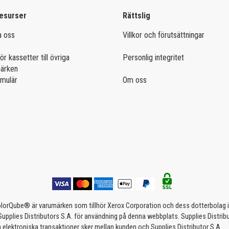
esurser
Rättslig
a oss
Villkor och förutsättningar
ör kassetter till övriga
Personlig integritet
märken
rmulär
Om oss
rQube® är varumärken som tillhör Xerox Corporation och dess dotterbolag i US
 Supplies Distributors S.A. för användning på denna webbplats. Supplies Distri
a elektroniska transaktioner sker mellan kunden och Supplies Distributor S.A.