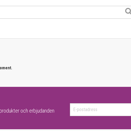
moment.
-produkter och erbjudanden
er