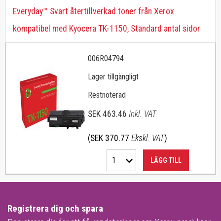
Everyday™ Svart återtillverkad toner från Xerox
kompatibel med Kyocera TK-1150, Standard antal sidor
006R04794
Lager tillgängligt
Restnoterad
SEK 463.46
Inkl. VAT
(SEK 370.77
Ekskl. VAT
)
1
LÄGG TILL
Registrera dig och spara