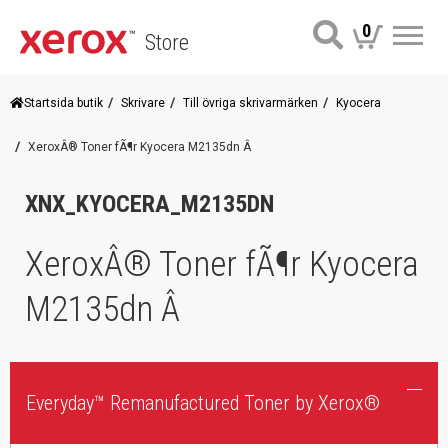
0
Store
Me
Startsida butik
Skrivare
Till övriga skrivarmärken
Kyocera
XeroxÂ® Toner fÃ¶r Kyocera M2135dn Â
XNX_KYOCERA_M2135DN
XeroxÂ® Toner fÃ¶r Kyocera
M2135dn Â
Everyday™ Remanufactured Toner by Xerox®