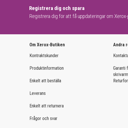
FÖR ANDRA SKRIVARMÄRKEN
Registrera dig och spara
KÖP EFTER FUNKTION
Registrera dig för att få uppdateringar om Xerox
Brother Colour
Nätverk & USB
Brother Mono
Dubbelsidig utskrift
HP Colour
KÖP EFTER PRODUKTFAMILJ
Om Xerox-Butiken
Andra r
HP Ink
Kontraktskunder
C-serien
Kontakt
HP Mono
Versalink
Produktinformation
Garanti f
Kyocera
skrivar
Enkelt att beställa
Returfo
Konica Minolta
Leverans
HP PageWide
Enkelt att returnera
Samsung Colour
Frågor och svar
Samsung Mono