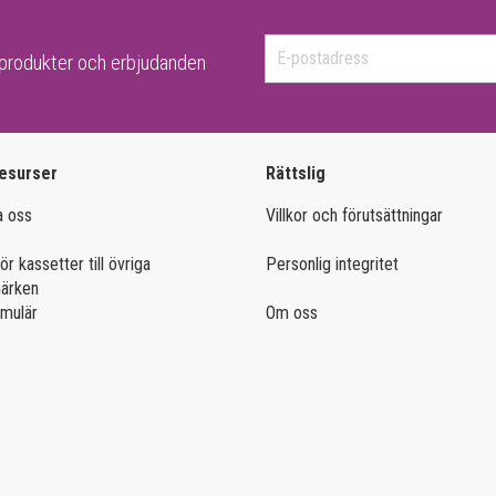
-produkter och erbjudanden
esurser
Rättslig
a oss
Villkor och förutsättningar
ör kassetter till övriga
Personlig integritet
märken
rmulär
Om oss