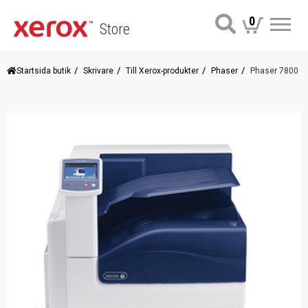
0
Store
Me
Startsida butik
Skrivare
Till Xerox-produkter
Phaser
Phaser 7800