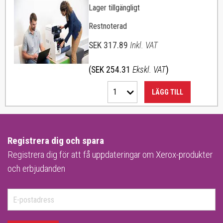
Lager tillgängligt
Restnoterad
SEK 317.89
Inkl. VAT
(SEK 254.31
Ekskl. VAT
)
1
LÄGG TILL
Registrera dig och spara
Registrera dig för att få uppdateringar om Xerox-produkter
och erbjudanden