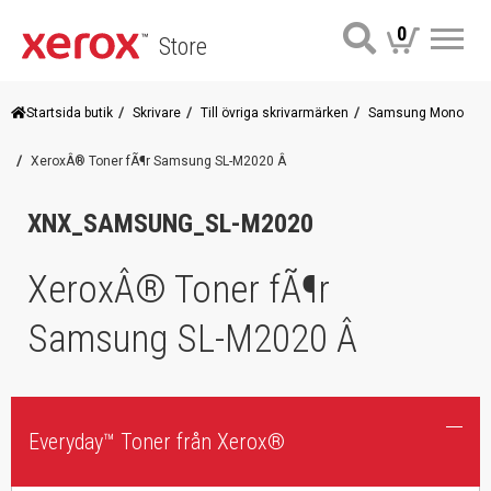
0
Store
Me
Startsida butik
Skrivare
Till övriga skrivarmärken
Samsung Mono
XeroxÂ® Toner fÃ¶r Samsung SL-M2020 Â
XNX_SAMSUNG_SL-M2020
XeroxÂ® Toner fÃ¶r
Samsung SL-M2020 Â
Everyday™ Toner från Xerox®