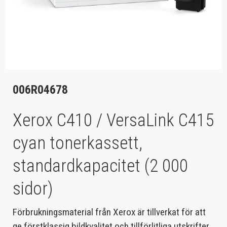
006R04678
Xerox C410 / VersaLink C415
cyan tonerkassett,
standardkapacitet (2 000
sidor)
Förbrukningsmaterial från Xerox är tillverkat för att
ge förstklassig bildkvalitet och tillförlitliga utskrifter.