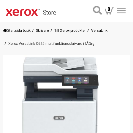
0
Store
Me
Startsida butik
Skrivare
Till Xerox-produkter
VersaLink
Xerox VersaLink C625 multifunktionsskrivare i fÃ¤rg