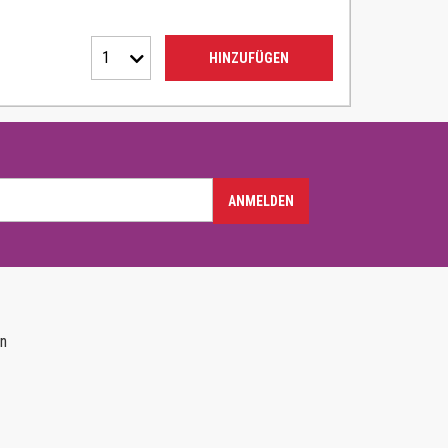
1
HINZUFÜGEN
ANMELDEN
en