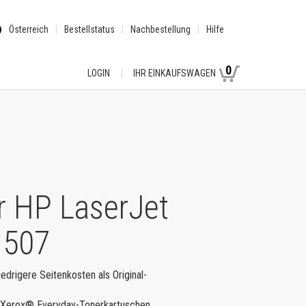
Österreich
Bestellstatus
Nachbestellung
Hilfe
0
LOGIN
IHR EINKAUFSWAGEN
r HP LaserJet
 M507
iedrigere Seitenkosten als Original-
le Xerox® Everyday-Tonerkartuschen.