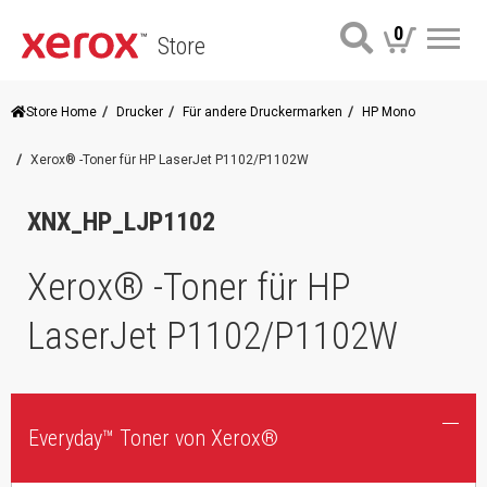
0
Store
Me
Store Home
Drucker
Für andere Druckermarken
HP Mono
Xerox® -Toner für HP LaserJet P1102/P1102W
XNX_HP_LJP1102
Xerox® -Toner für HP
LaserJet P1102/P1102W
Everyday™ Toner von Xerox®