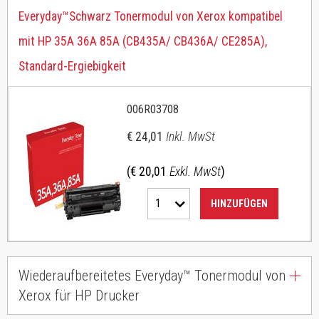
Everyday™Schwarz Tonermodul von Xerox kompatibel
mit HP 35A 36A 85A (CB435A/ CB436A/ CE285A),
Standard-Ergiebigkeit
006R03708
€ 24,01
Inkl. MwSt
(€ 20,01
Exkl. MwSt
)
1
HINZUFÜGEN
Wiederaufbereitetes Everyday™ Tonermodul von
Xerox für HP Drucker