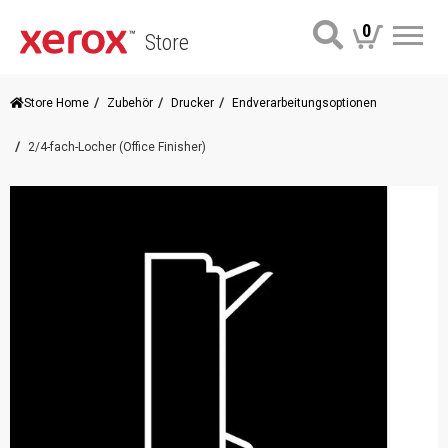
0
Store
Me
Store Home
Zubehör
Drucker
Endverarbeitungs​optionen
2/4-fach-Locher (Office Finisher)