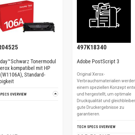
R04525
497K18340
yday™Schwarz Tonermodul
Adobe PostScript 3
erox kompatibel mit HP
(W1106A), Standard-
Original Xerox-
bigkeit
Verbrauchsmaterialien werde
einem speziellen Konzept entw
und hergestellt, um optimale
SPECS OVERVIEW
Druckqualität und gleichbleibe
gute Druckergebnisse zu
garantieren.
TECH SPECS OVERVIEW