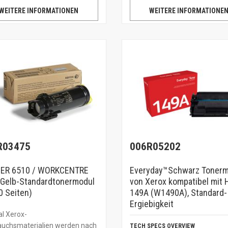
WEITERE INFORMATIONEN
WEITERE INFORMATIONE
R03475
006R05202
ER 6510 / WORKCENTRE
Everyday™Schwarz Tonerm
 Gelb-Standardtonermodul
von Xerox kompatibel mit 
0 Seiten)
149A (W1490A), Standard-
Ergiebigkeit
al Xerox-
auchsmaterialien werden nach
TECH SPECS OVERVIEW