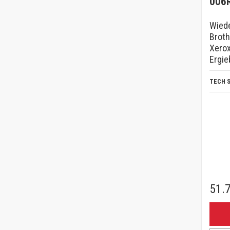
006
Wiede
Broth
Xerox
Ergie
TECH 
51.