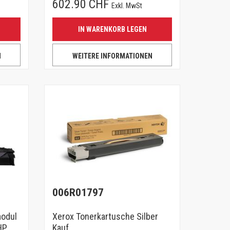
602.90 CHF
Exkl. MwSt
IN WARENKORB LEGEN
N
WEITERE INFORMATIONEN
006R01797
odul
Xerox Tonerkartusche Silber
HP
Kauf