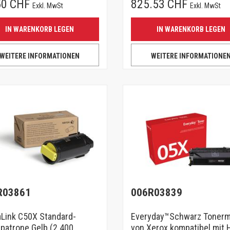
50 CHF
825.53 CHF
Exkl. MwSt
Exkl. MwSt
IN WARENKORB LEGEN
IN WARENKORB LEGEN
WEITERE INFORMATIONEN
WEITERE INFORMATIONE
R03861
006R03839
Link C50X Standard-
Everyday™Schwarz Tonerm
patrone Gelb (2.400
von Xerox kompatibel mit 