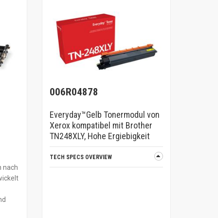
006R04878
Everyday™Gelb Tonermodul von
Xerox kompatibel mit Brother
TN248XLY, Hohe Ergiebigkeit
TECH SPECS OVERVIEW
n nach
ickelt
nd