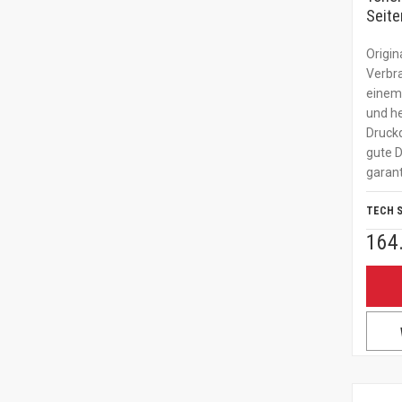
Seite
Origin
Verbr
einem 
und he
Druckq
gute 
garant
TECH 
164