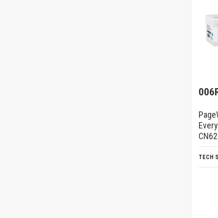
006
PageW
Every
CN62
TECH 