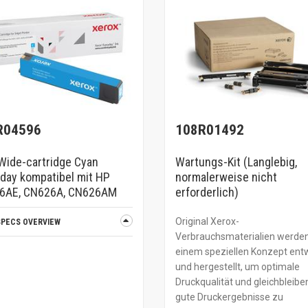
R04596
108R01492
ide-cartridge Cyan
Wartungs-Kit (Langlebig,
day kompatibel mit HP
normalerweise nicht
6AE, CN626A, CN626AM
erforderlich)
Original Xerox-
SPECS OVERVIEW
Verbrauchsmaterialien werde
einem speziellen Konzept entw
und hergestellt, um optimale
Druckqualität und gleichbleibe
gute Druckergebnisse zu