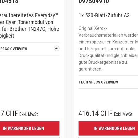
R04518
097S04910
raufbereitetes Everyday™
1x 520-Blatt-Zufuhr A3
er Cyan Tonermodul von
 für Brother TN247C, Hohe
Original Xerox-
bigkeit
Verbrauchsmaterialien werde
einem speziellen Konzept entw
und hergestellt, um optimale
SPECS OVERVIEW
Druckqualität und gleichbleibe
gute Druckergebnisse zu
garantieren.
TECH SPECS OVERVIEW
77 CHF
416.14 CHF
Exkl. MwSt
Exkl. MwSt
IN WARENKORB LEGEN
IN WARENKORB LEGEN