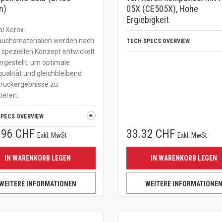
n)
05X (CE505X), Hohe
Ergiebigkeit
al Xerox-
auchsmaterialien werden nach
TECH SPECS OVERVIEW
speziellen Konzept entwickelt
rgestellt, um optimale
ualität und gleichbleibend
Druckergebnisse zu
ieren.
SPECS OVERVIEW
.96 CHF
33.32 CHF
Exkl. MwSt
Exkl. MwSt
IN WARENKORB LEGEN
IN WARENKORB LEGEN
WEITERE INFORMATIONEN
WEITERE INFORMATIONE