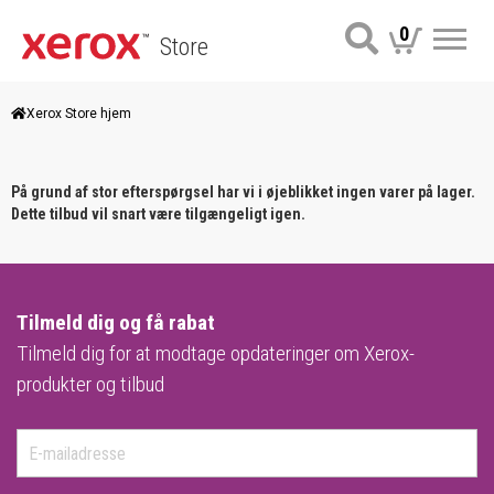
0
Store
Me
Xerox Store hjem
På grund af stor efterspørgsel har vi i øjeblikket ingen varer på lager.
Dette tilbud vil snart være tilgængeligt igen.
Tilmeld dig og få rabat
Tilmeld dig for at modtage opdateringer om Xerox-
produkter og tilbud