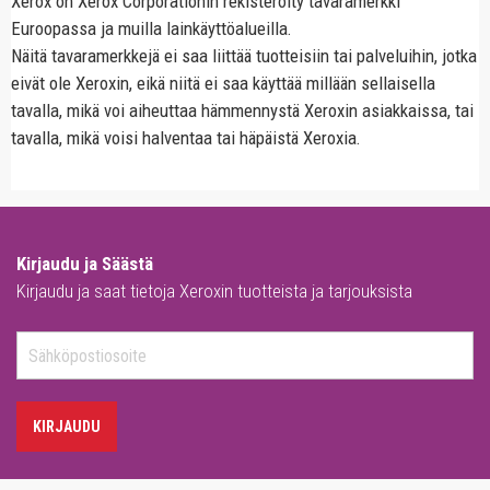
Xerox on Xerox Corporationin rekisteröity tavaramerkki
Euroopassa ja muilla lainkäyttöalueilla.
Näitä tavaramerkkejä ei saa liittää tuotteisiin tai palveluihin, jotka
eivät ole Xeroxin, eikä niitä ei saa käyttää millään sellaisella
tavalla, mikä voi aiheuttaa hämmennystä Xeroxin asiakkaissa, tai
tavalla, mikä voisi halventaa tai häpäistä Xeroxia.
Kirjaudu ja Säästä
Kirjaudu ja saat tietoja Xeroxin tuotteista ja tarjouksista
KIRJAUDU