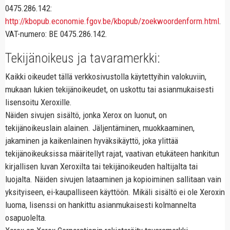
0475.286.142:
http://kbopub.economie.fgov.be/kbopub/zoekwoordenform.html
.
VAT-numero: BE 0475.286.142.
Tekijänoikeus ja tavaramerkki:
Kaikki oikeudet tällä verkkosivustolla käytettyihin valokuviin,
mukaan lukien tekijänoikeudet, on uskottu tai asianmukaisesti
lisensoitu Xeroxille.
Näiden sivujen sisältö, jonka Xerox on luonut, on
tekijänoikeuslain alainen. Jäljentäminen, muokkaaminen,
jakaminen ja kaikenlainen hyväksikäyttö, joka ylittää
tekijänoikeuksissa määritellyt rajat, vaativan etukäteen hankitun
kirjallisen luvan Xeroxilta tai tekijänoikeuden haltijalta tai
luojalta. Näiden sivujen lataaminen ja kopioiminen sallitaan vain
yksityiseen, ei-kaupalliseen käyttöön. Mikäli sisältö ei ole Xeroxin
luoma, lisenssi on hankittu asianmukaisesti kolmannelta
osapuolelta.