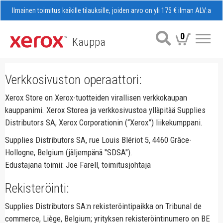
Ilmainen toimitus kaikille tilauksille, joiden arvo on yli 175 € ilman ALV:a
0
Kauppa
Val
Verkkosivuston operaattori:
Xerox Store on Xerox-tuotteiden virallisen verkkokaupan
kauppanimi. Xerox Storea ja verkkosivustoa ylläpitää Supplies
Distributors SA, Xerox Corporationin (“Xerox”) liikekumppani.
Supplies Distributors SA, rue Louis Blériot 5, 4460 Grâce-
Hollogne, Belgium (jäljempänä "SDSA").
Edustajana toimii: Joe Farell, toimitusjohtaja
Rekisteröinti:
Supplies Distributors SA:n rekisteröintipaikka on Tribunal de
commerce, Liège, Belgium; yrityksen rekisteröintinumero on BE