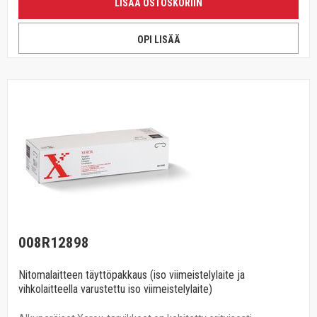
LISÄÄ OSTOSKORIIN
OPI LISÄÄ
008R12898
Nitomalaitteen täyttöpakkaus (iso viimeistelylaite ja
vihkolaitteella varustettu iso viimeistelylaite)