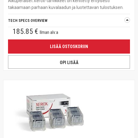
Alkuperäiset Xerox-tarvikkeet on kehitetty erityisesti
takaamaan parhaan kuvalaadun ja luotettavan tulostuksen.
TECH SPECS OVERVIEW
185.85 €
Ilman alv:a
LISÄÄ OSTOSKORIIN
OPI LISÄÄ