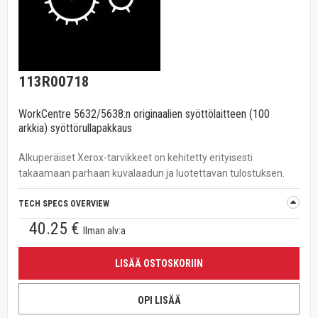
113R00718
WorkCentre 5632/5638:n originaalien syöttölaitteen (100
arkkia) syöttörullapakkaus
Alkuperäiset Xerox-tarvikkeet on kehitetty erityisesti
takaamaan parhaan kuvalaadun ja luotettavan tulostuksen.
TECH SPECS OVERVIEW
40.25 €
Ilman alv:a
LISÄÄ OSTOSKORIIN
OPI LISÄÄ