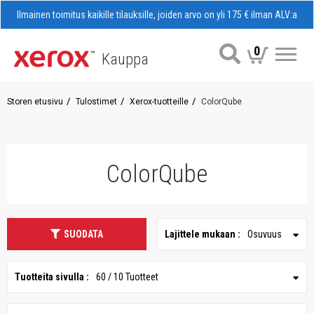
Ilmainen toimitus kaikille tilauksille, joiden arvo on yli 175 € ilman ALV:a
0
Kauppa
Val
Storen etusivu
Tulostimet
Xerox-tuotteille
ColorQube
ColorQube
SUODATA
Lajittele mukaan :
Osuvuus
Tuotteita sivulla :
60 / 10 Tuotteet