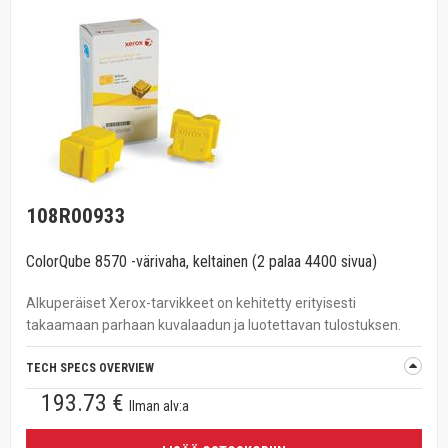
108R00933
ColorQube 8570 -värivaha, keltainen (2 palaa 4400 sivua)
Alkuperäiset Xerox-tarvikkeet on kehitetty erityisesti
takaamaan parhaan kuvalaadun ja luotettavan tulostuksen.
TECH SPECS OVERVIEW
193.73 €
Ilman alv:a