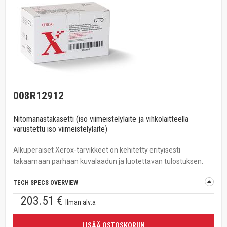
008R12912
Nitomanastakasetti (iso viimeistelylaite ja vihkolaitteella
varustettu iso viimeistelylaite)
Alkuperäiset Xerox-tarvikkeet on kehitetty erityisesti
takaamaan parhaan kuvalaadun ja luotettavan tulostuksen.
TECH SPECS OVERVIEW
203.51 €
Ilman alv:a
LISÄÄ OSTOSKORIIN