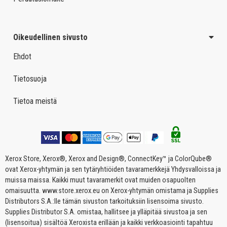
Oikeudellinen sivusto
Ehdot
Tietosuoja
Tietoa meistä
Xerox Store, Xerox®, Xerox and Design®, ConnectKey™ ja ColorQube®
ovat Xerox-yhtymän ja sen tytäryhtiöiden tavaramerkkejä Yhdysvalloissa ja
muissa maissa. Kaikki muut tavaramerkit ovat muiden osapuolten
omaisuutta. www.store.xerox.eu on Xerox-yhtymän omistama ja Supplies
Distributors S.A.:lle tämän sivuston tarkoituksiin lisensoima sivusto.
Supplies Distributor S.A. omistaa, hallitsee ja ylläpitää sivustoa ja sen
(lisensoitua) sisältöä Xeroxista erillään ja kaikki verkkoasiointi tapahtuu