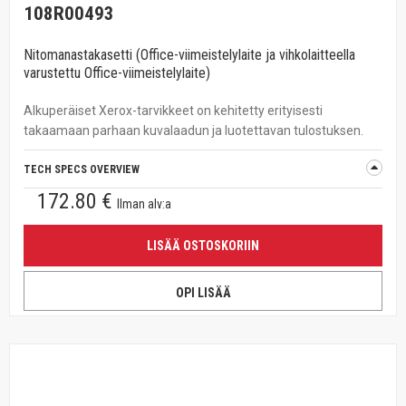
108R00493
Nitomanastakasetti (Office-viimeistelylaite ja vihkolaitteella
varustettu Office-viimeistelylaite)
Alkuperäiset Xerox-tarvikkeet on kehitetty erityisesti
takaamaan parhaan kuvalaadun ja luotettavan tulostuksen.
TECH SPECS OVERVIEW
172.80 €
Ilman alv:a
LISÄÄ OSTOSKORIIN
OPI LISÄÄ