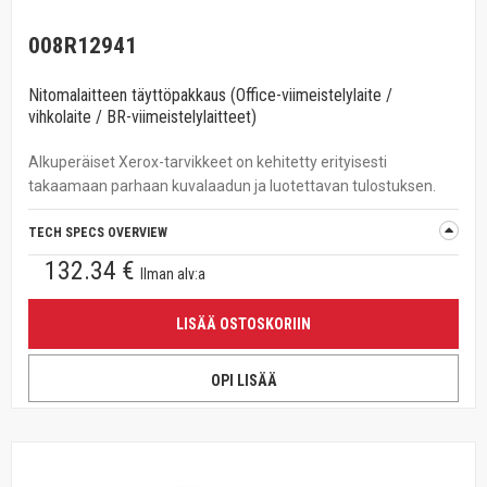
008R12941
Nitomalaitteen täyttöpakkaus (Office-viimeistelylaite /
vihkolaite / BR-viimeistelylaitteet)
Alkuperäiset Xerox-tarvikkeet on kehitetty erityisesti
takaamaan parhaan kuvalaadun ja luotettavan tulostuksen.
TECH SPECS OVERVIEW
132.34 €
Ilman alv:a
LISÄÄ OSTOSKORIIN
OPI LISÄÄ