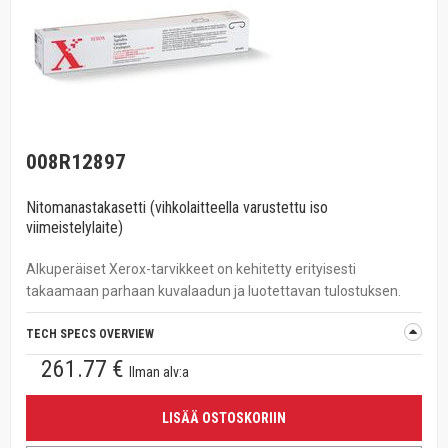
008R12897
Nitomanastakasetti (vihkolaitteella varustettu iso
viimeistelylaite)
Alkuperäiset Xerox-tarvikkeet on kehitetty erityisesti
takaamaan parhaan kuvalaadun ja luotettavan tulostuksen.
TECH SPECS OVERVIEW
261.77 €
Ilman alv:a
LISÄÄ OSTOSKORIIN