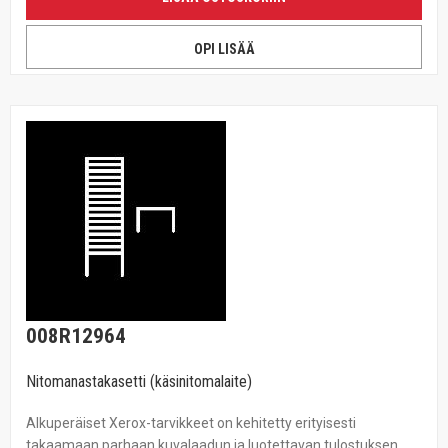
OPI LISÄÄ
008R12964
Nitomanastakasetti (käsinitomalaite)
Alkuperäiset Xerox-tarvikkeet on kehitetty erityisesti
takaamaan parhaan kuvalaadun ja luotettavan tulostuksen.