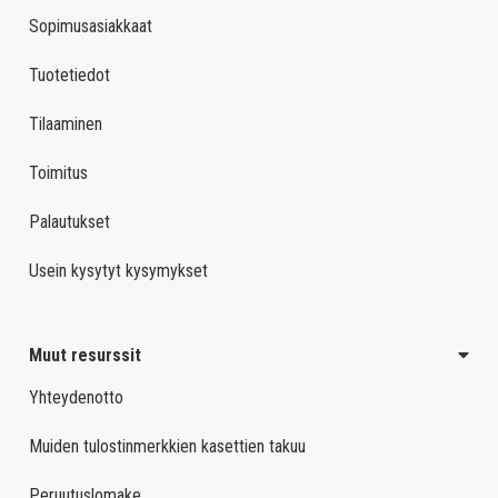
Sopimusasiakkaat
Tuotetiedot
Tilaaminen
Toimitus
Palautukset
Usein kysytyt kysymykset
Muut resurssit
Yhteydenotto
Muiden tulostinmerkkien kasettien takuu
Peruutuslomake