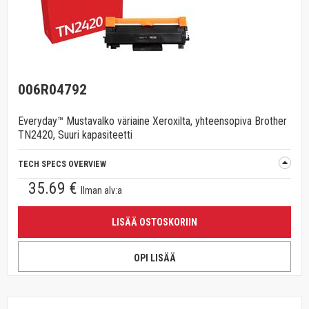
006R04792
Everyday™ Mustavalko väriaine Xeroxilta, yhteensopiva Brother
TN2420, Suuri kapasiteetti
TECH SPECS OVERVIEW
35.69 €
Ilman alv:a
LISÄÄ OSTOSKORIIN
OPI LISÄÄ