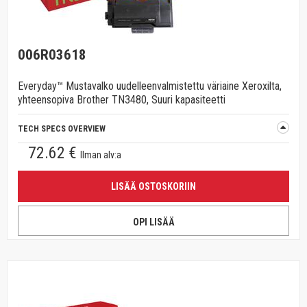
006R03618
Everyday™ Mustavalko uudelleenvalmistettu väriaine Xeroxilta,
yhteensopiva Brother TN3480, Suuri kapasiteetti
TECH SPECS OVERVIEW
72.62 €
Ilman alv:a
LISÄÄ OSTOSKORIIN
OPI LISÄÄ