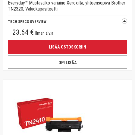
Everyday™ Mustavalko väriaine Xeroxilta, yhteensopiva Brother
TN2320, Vakiokapasiteetti
TECH SPECS OVERVIEW
23.64 €
Ilman alv:a
LISÄÄ OSTOSKORIIN
OPI LISÄÄ