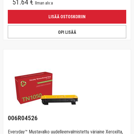
51.64 €
Ilman alv:a
LISÄÄ OSTOSKORIIN
OPI LISÄÄ
006R04526
Everyday™ Mustavalko uudelleenvalmistettu väriaine Xeroxilta,