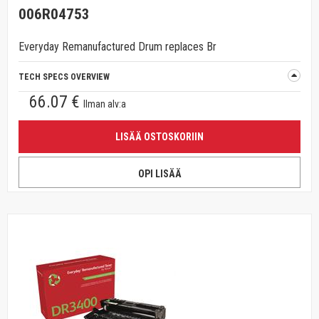
006R04753
Everyday Remanufactured Drum replaces Br
TECH SPECS OVERVIEW
66.07 €
Ilman alv:a
LISÄÄ OSTOSKORIIN
OPI LISÄÄ