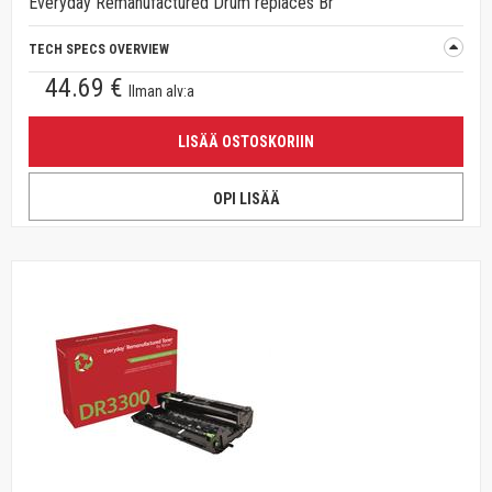
Everyday Remanufactured Drum replaces Br
TECH SPECS OVERVIEW
44.69 €
Ilman alv:a
LISÄÄ OSTOSKORIIN
OPI LISÄÄ