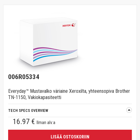
006R05334
Everyday™ Mustavalko väriaine Xeroxilta, yhteensopiva Brother
TN-1150, Vakiokapasiteetti
TECH SPECS OVERVIEW
16.97 €
Ilman alv:a
LISÄÄ OSTOSKORIIN