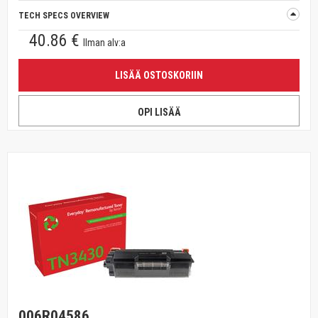
TECH SPECS OVERVIEW
40.86 €
Ilman alv:a
LISÄÄ OSTOSKORIIN
OPI LISÄÄ
006R04586