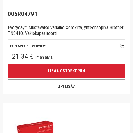
006R04791
Everyday™ Mustavalko väriaine Xeroxilta, yhteensopiva Brother
TN2410, Vakiokapasiteetti
TECH SPECS OVERVIEW
21.34 €
Ilman alv:a
LISÄÄ OSTOSKORIIN
OPI LISÄÄ