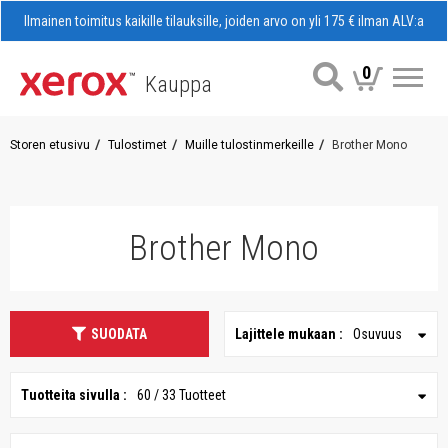
Ilmainen toimitus kaikille tilauksille, joiden arvo on yli 175 € ilman ALV:a
0
Kauppa
Val
Storen etusivu
Tulostimet
Muille tulostinmerkeille
Brother Mono
Brother Mono
SUODATA
Lajittele mukaan :
Osuvuus
Tuotteita sivulla :
60 / 33 Tuotteet