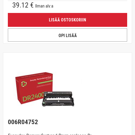
39.12 €
Ilman alv:a
LISÄÄ OSTOSKORIIN
OPI LISÄÄ
006R04752