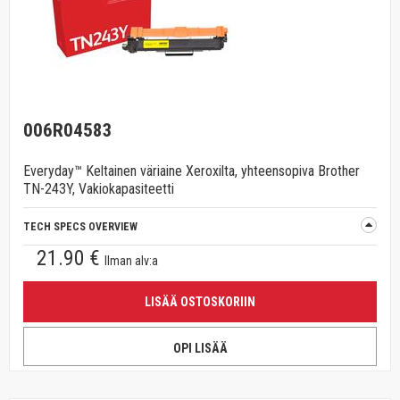
006R04583
Everyday™ Keltainen väriaine Xeroxilta, yhteensopiva Brother
TN-243Y, Vakiokapasiteetti
TECH SPECS OVERVIEW
21.90 €
Ilman alv:a
LISÄÄ OSTOSKORIIN
OPI LISÄÄ