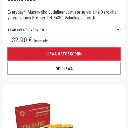
Everyday™ Mustavalko uudelleenvalmistettu väriaine Xeroxilta,
yhteensopiva Brother TN-3430, Vakiokapasiteetti
TECH SPECS OVERVIEW
32.90 €
Ilman alv:a
LISÄÄ OSTOSKORIIN
OPI LISÄÄ