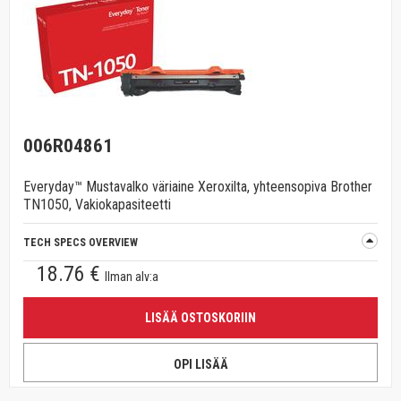
006R04861
Everyday™ Mustavalko väriaine Xeroxilta, yhteensopiva Brother
TN1050, Vakiokapasiteetti
TECH SPECS OVERVIEW
18.76 €
Ilman alv:a
LISÄÄ OSTOSKORIIN
OPI LISÄÄ