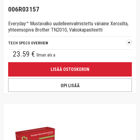
006R03157
Everyday™ Mustavalko uudelleenvalmistettu väriaine Xeroxilta,
yhteensopiva Brother TN2010, Vakiokapasiteetti
TECH SPECS OVERVIEW
23.59 €
Ilman alv:a
LISÄÄ OSTOSKORIIN
OPI LISÄÄ