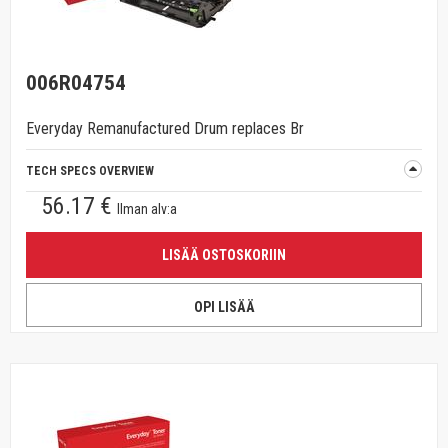
006R04754
Everyday Remanufactured Drum replaces Br
TECH SPECS OVERVIEW
56.17 €
Ilman alv:a
LISÄÄ OSTOSKORIIN
OPI LISÄÄ