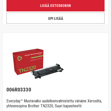
LISÄÄ OSTOSKORIIN
OPI LISÄÄ
006R03330
Everyday™ Mustavalko uudelleenvalmistettu väriaine Xeroxilta,
yhteensopiva Brother TN2320, Suuri kapasiteetti