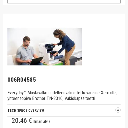
006R04585
Everyday™ Mustavalko uudelleenvalmistettu väriaine Xeroxilta,
yhteensopiva Brother TN-2310, Vakiokapasiteetti
TECH SPECS OVERVIEW
20.46 €
Ilman alv:a