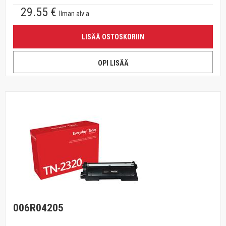
29.55 €
Ilman alv:a
LISÄÄ OSTOSKORIIN
OPI LISÄÄ
006R04205