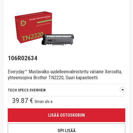
106R02634
Everyday™ Mustavalko uudelleenvalmistettu väriaine Xeroxilta,
yhteensopiva Brother TN2220, Suuri kapasiteetti
TECH SPECS OVERVIEW
39.87 €
Ilman alv:a
LISÄÄ OSTOSKORIIN
OPI LISÄÄ