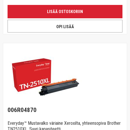
LISÄÄ OSTOSKORIIN
OPI LISÄÄ
006R04870
Everyday™ Mustavalko väriaine Xeroxilta, yhteensopiva Brother
TN2510XL, Suuri kapasiteetti