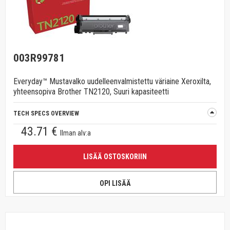
003R99781
Everyday™ Mustavalko uudelleenvalmistettu väriaine Xeroxilta,
yhteensopiva Brother TN2120, Suuri kapasiteetti
TECH SPECS OVERVIEW
43.71 €
Ilman alv:a
LISÄÄ OSTOSKORIIN
OPI LISÄÄ