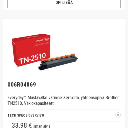
OPI LISÄÄ
006R04869
Everyday™ Mustavalko väriaine Xeroxilta, yhteensopiva Brother
TN2510, Vakiokapasiteetti
TECH SPECS OVERVIEW
33.98 €
Ilman alv:a