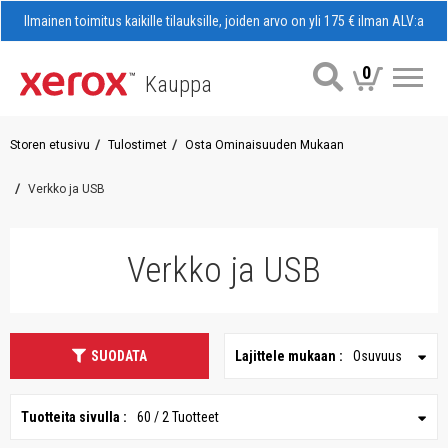
Ilmainen toimitus kaikille tilauksille, joiden arvo on yli 175 € ilman ALV:a
0
Kauppa
Val
Storen etusivu
Tulostimet
Osta Ominaisuuden Mukaan
Verkko ja USB
Verkko ja USB
SUODATA
Lajittele mukaan :
Osuvuus
Tuotteita sivulla :
60 / 2 Tuotteet