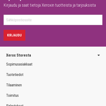
Kirjaudu ja saat tietoja Xeroxin tuotteista ja tarjouksista
KIRJAUDU
Xerox Storesta
Sopimusasiakkaat
Tuotetiedot
Tilaaminen
Toimitus
Palautukset