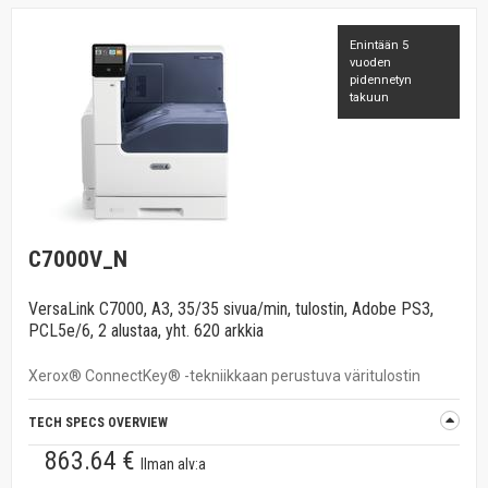
Enintään 5
vuoden
pidennetyn
takuun
C7000V_N
VersaLink C7000, A3, 35/35 sivua/min, tulostin, Adobe PS3,
PCL5e/6, 2 alustaa, yht. 620 arkkia
Xerox® ConnectKey® -tekniikkaan perustuva väritulostin
TECH SPECS OVERVIEW
863.64 €
Ilman alv:a