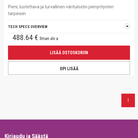
Pieni, luotettava ja turvallinen väritulostin pienyritysten
tarpeisiin
TECH SPECS OVERVIEW
488.64 €
Ilman alv:a
LISÄÄ OSTOSKORIIN
OPI LISÄÄ
1
Kirjaudu ja Säästä