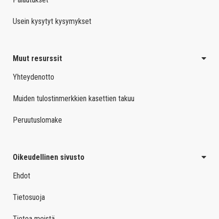
Usein kysytyt kysymykset
Muut resurssit
Yhteydenotto
Muiden tulostinmerkkien kasettien takuu
Peruutuslomake
Oikeudellinen sivusto
Ehdot
Tietosuoja
Tietoa meistä