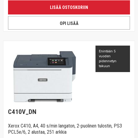
LISÄÄ OSTOSKORIIN
OPI LISÄÄ
Enintään 5
vuoden
pidennetyn
takuun
C410V_DN
Xerox C410, A4, 40 s/min langaton, 2-puolinen tulostin, PS3
PCL5e/6, 2 alustaa, 251 arkkia