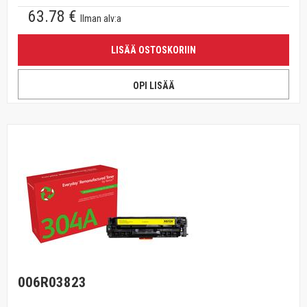
63.78 €
Ilman alv:a
LISÄÄ OSTOSKORIIN
OPI LISÄÄ
006R03823