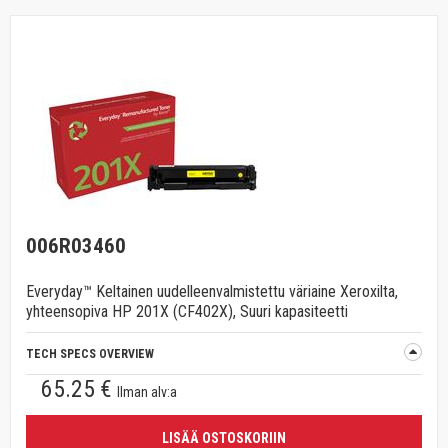
006R03460
Everyday™ Keltainen uudelleenvalmistettu väriaine Xeroxilta,
yhteensopiva HP 201X (CF402X), Suuri kapasiteetti
TECH SPECS OVERVIEW
65.25 €
Ilman alv:a
LISÄÄ OSTOSKORIIN