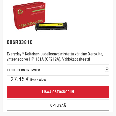
006R03810
Everyday™ Keltainen uudelleenvalmistettu väriaine Xeroxilta,
yhteensopiva HP 131A (CF212A), Vakiokapasiteetti
TECH SPECS OVERVIEW
27.45 €
Ilman alv:a
LISÄÄ OSTOSKORIIN
OPI LISÄÄ