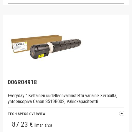
006R04918
Everyday™ Keltainen uudelleenvalmistettu väriaine Xeroxilta,
yhteensopiva Canon 8519B002, Vakiokapasiteetti
TECH SPECS OVERVIEW
87.23 €
Ilman alv:a