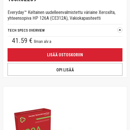
Everyday™ Keltainen uudelleenvalmistettu väriaine Xeroxilta,
yhteensopiva HP 126A (CE312A), Vakiokapasiteetti
TECH SPECS OVERVIEW
41.59 €
Ilman alv:a
LISÄÄ OSTOSKORIIN
OPI LISÄÄ