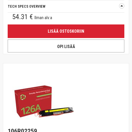
TECH SPECS OVERVIEW
54.31 €
Ilman alv:a
LISÄÄ OSTOSKORIIN
OPI LISÄÄ
106R02259