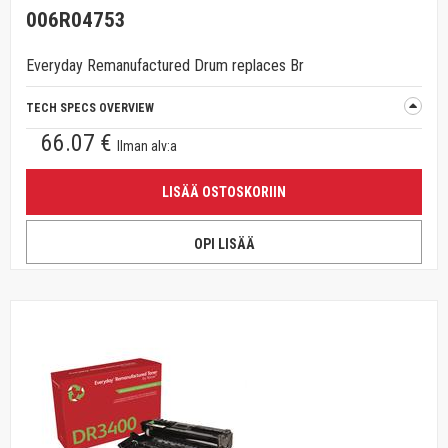
006R04753
Everyday Remanufactured Drum replaces Br
TECH SPECS OVERVIEW
66.07 €
Ilman alv:a
LISÄÄ OSTOSKORIIN
OPI LISÄÄ