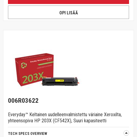
OPI LISÄÄ
006R03622
Everyday™ Keltainen uudelleenvalmistettu väriaine Xeroxilta,
yhteensopiva HP 203X (CF542X), Suuri kapasiteetti
TECH SPECS OVERVIEW