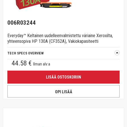
006R03244
Everyday™ Keltainen uudelleenvalmistettu väriaine Xeroxilta,
yhteensopiva HP 130A (CF352A), Vakiokapasiteetti
TECH SPECS OVERVIEW
44.58 €
Ilman alv:a
LISÄÄ OSTOSKORIIN
OPI LISÄÄ