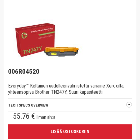
006R04520
Everyday™ Keltainen uudelleenvalmistettu väriaine Xeroxilta,
yhteensopiva Brother TN247Y, Suuri kapasiteetti
TECH SPECS OVERVIEW
55.76 €
Ilman alv:a
LISÄÄ OSTOSKORIIN