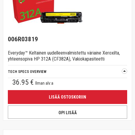
006R03819
Everyday™ Keltainen uudelleenvalmistettu väriaine Xeroxilta,
yhteensopiva HP 312A (CF382A), Vakiokapasiteetti
TECH SPECS OVERVIEW
36.95 €
Ilman alv:a
LISÄÄ OSTOSKORIIN
OPI LISÄÄ