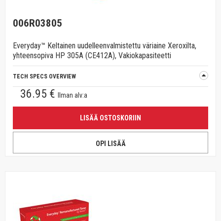
006R03805
Everyday™ Keltainen uudelleenvalmistettu väriaine Xeroxilta,
yhteensopiva HP 305A (CE412A), Vakiokapasiteetti
TECH SPECS OVERVIEW
36.95 €
Ilman alv:a
LISÄÄ OSTOSKORIIN
OPI LISÄÄ