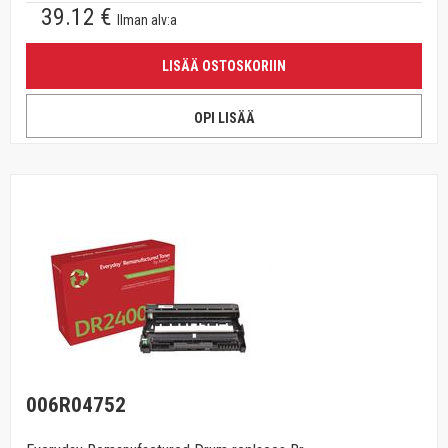
39.12 €
Ilman alv:a
LISÄÄ OSTOSKORIIN
OPI LISÄÄ
006R04752