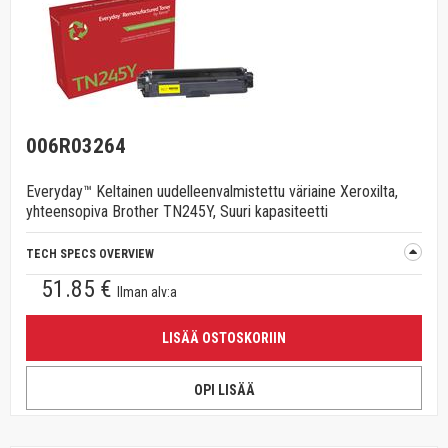
006R03264
Everyday™ Keltainen uudelleenvalmistettu väriaine Xeroxilta,
yhteensopiva Brother TN245Y, Suuri kapasiteetti
TECH SPECS OVERVIEW
51.85 €
Ilman alv:a
LISÄÄ OSTOSKORIIN
OPI LISÄÄ