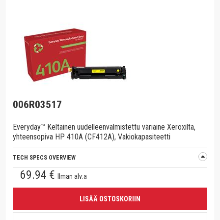
006R03517
Everyday™ Keltainen uudelleenvalmistettu väriaine Xeroxilta,
yhteensopiva HP 410A (CF412A), Vakiokapasiteetti
TECH SPECS OVERVIEW
69.94 €
Ilman alv:a
LISÄÄ OSTOSKORIIN