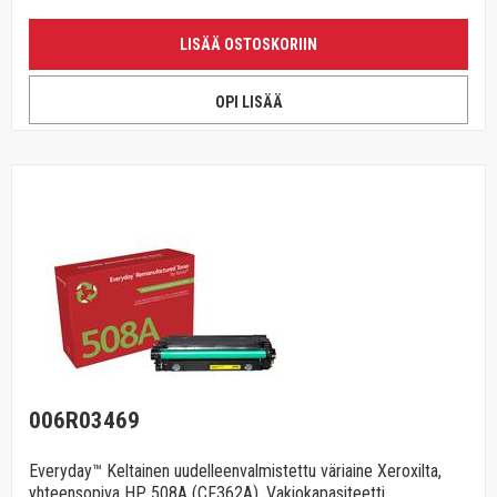
LISÄÄ OSTOSKORIIN
OPI LISÄÄ
006R03469
Everyday™ Keltainen uudelleenvalmistettu väriaine Xeroxilta,
yhteensopiva HP 508A (CF362A), Vakiokapasiteetti