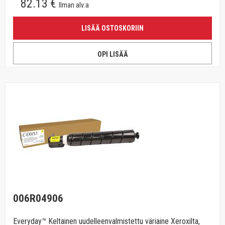
82.13 €
Ilman alv:a
LISÄÄ OSTOSKORIIN
OPI LISÄÄ
006R04906
Everyday™ Keltainen uudelleenvalmistettu väriaine Xeroxilta,