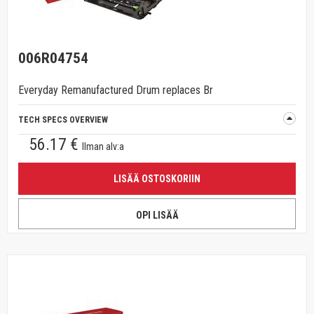
006R04754
Everyday Remanufactured Drum replaces Br
TECH SPECS OVERVIEW
56.17 €
Ilman alv:a
LISÄÄ OSTOSKORIIN
OPI LISÄÄ