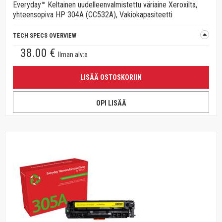
Everyday™ Keltainen uudelleenvalmistettu väriaine Xeroxilta,
yhteensopiva HP 304A (CC532A), Vakiokapasiteetti
TECH SPECS OVERVIEW
38.00 €
Ilman alv:a
LISÄÄ OSTOSKORIIN
OPI LISÄÄ