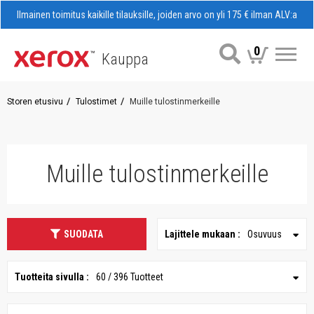
Ilmainen toimitus kaikille tilauksille, joiden arvo on yli 175 € ilman ALV:a
0
Kauppa
Val
Storen etusivu
Tulostimet
Muille tulostinmerkeille
Muille tulostinmerkeille
SUODATA
Lajittele mukaan :
Osuvuus
Tuotteita sivulla :
60 / 396 Tuotteet