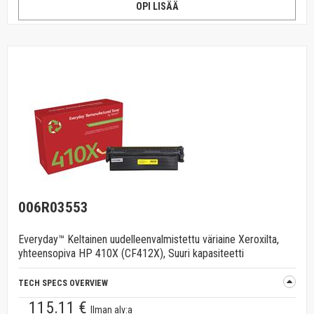
OPI LISÄÄ
006R03553
Everyday™ Keltainen uudelleenvalmistettu väriaine Xeroxilta,
yhteensopiva HP 410X (CF412X), Suuri kapasiteetti
TECH SPECS OVERVIEW
115.11 €
Ilman alv:a