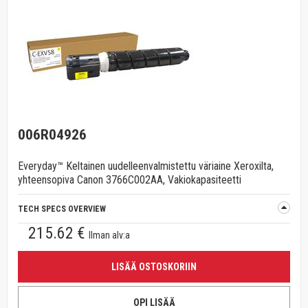
006R04926
Everyday™ Keltainen uudelleenvalmistettu väriaine Xeroxilta,
yhteensopiva Canon 3766C002AA, Vakiokapasiteetti
TECH SPECS OVERVIEW
215.62 €
Ilman alv:a
LISÄÄ OSTOSKORIIN
OPI LISÄÄ