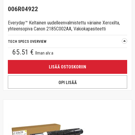
006R04922
Everyday™ Keltainen uudelleenvalmistettu väriaine Xeroxilta,
yhteensopiva Canon 2185C002AA, Vakiokapasiteetti
TECH SPECS OVERVIEW
65.51 €
Ilman alv:a
LISÄÄ OSTOSKORIIN
OPI LISÄÄ