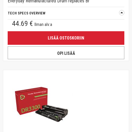
Everyday Remanufactured Drum replaces Br
TECH SPECS OVERVIEW
44.69 €
Ilman alv:a
LISÄÄ OSTOSKORIIN
OPI LISÄÄ