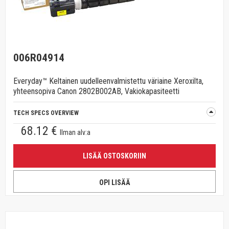
006R04914
Everyday™ Keltainen uudelleenvalmistettu väriaine Xeroxilta,
yhteensopiva Canon 2802B002AB, Vakiokapasiteetti
TECH SPECS OVERVIEW
68.12 €
Ilman alv:a
LISÄÄ OSTOSKORIIN
OPI LISÄÄ