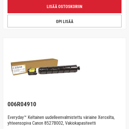
LISÄÄ OSTOSKORIIN
OPI LISÄÄ
006R04910
Everyday™ Keltainen uudelleenvalmistettu väriaine Xeroxilta,
yhteensopiva Canon 8527B002, Vakiokapasiteetti