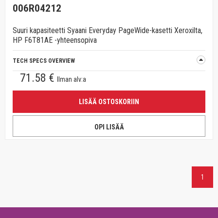
006R04212
Suuri kapasiteetti Syaani Everyday PageWide-kasetti Xeroxilta,
HP F6T81AE -yhteensopiva
TECH SPECS OVERVIEW
71.58 €
Ilman alv:a
LISÄÄ OSTOSKORIIN
OPI LISÄÄ
1