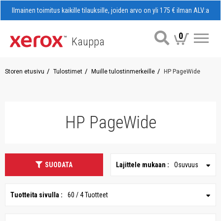
Ilmainen toimitus kaikille tilauksille, joiden arvo on yli 175 € ilman ALV:a
0
Kauppa
Val
Storen etusivu
Tulostimet
Muille tulostinmerkeille
HP PageWide
HP PageWide
SUODATA
Lajittele mukaan :
Osuvuus
Tuotteita sivulla :
60 / 4 Tuotteet