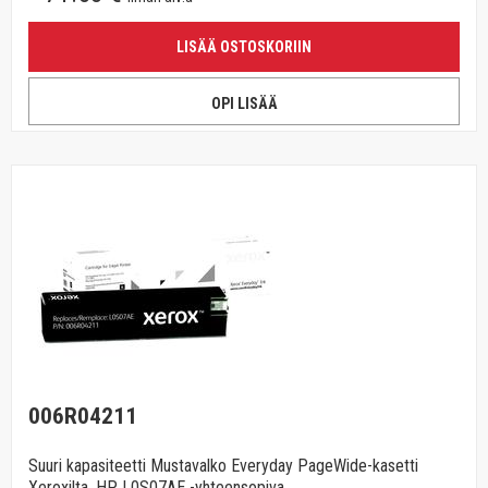
LISÄÄ OSTOSKORIIN
OPI LISÄÄ
006R04211
Suuri kapasiteetti Mustavalko Everyday PageWide-kasetti
Xeroxilta, HP L0S07AE -yhteensopiva