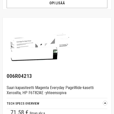
OPI LISÄÄ
006R04213
Suuri kapasiteetti Magenta Everyday PageWide-kasetti
Xeroxilta, HP F6T82AE -yhteensopiva
TECH SPECS OVERVIEW
71.58 €
Ilman alv:a