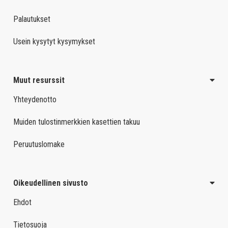
Palautukset
Usein kysytyt kysymykset
Muut resurssit
Yhteydenotto
Muiden tulostinmerkkien kasettien takuu
Peruutuslomake
Oikeudellinen sivusto
Ehdot
Tietosuoja