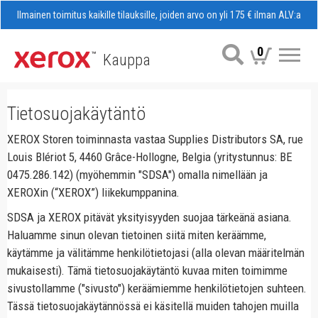
Ilmainen toimitus kaikille tilauksille, joiden arvo on yli 175 € ilman ALV:a
0
Kauppa
Val
Tietosuojakäytäntö
XEROX Storen toiminnasta vastaa Supplies Distributors SA, rue
Louis Blériot 5, 4460 Grâce-Hollogne, Belgia (yritystunnus: BE
0475.286.142) (myöhemmin "SDSA") omalla nimellään ja
XEROXin (“XEROX”) liikekumppanina.
SDSA ja XEROX pitävät yksityisyyden suojaa tärkeänä asiana.
Haluamme sinun olevan tietoinen siitä miten keräämme,
käytämme ja välitämme henkilötietojasi (alla olevan määritelmän
mukaisesti). Tämä tietosuojakäytäntö kuvaa miten toimimme
sivustollamme ("sivusto") keräämiemme henkilötietojen suhteen.
Tässä tietosuojakäytännössä ei käsitellä muiden tahojen muilla