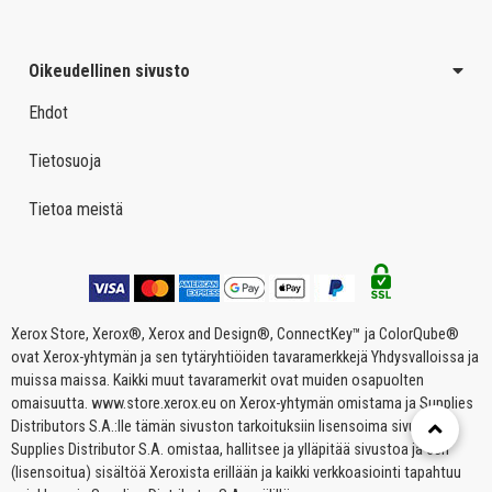
Oikeudellinen sivusto
Ehdot
Tietosuoja
Tietoa meistä
Xerox Store, Xerox®, Xerox and Design®, ConnectKey™ ja ColorQube®
ovat Xerox-yhtymän ja sen tytäryhtiöiden tavaramerkkejä Yhdysvalloissa ja
muissa maissa. Kaikki muut tavaramerkit ovat muiden osapuolten
omaisuutta. www.store.xerox.eu on Xerox-yhtymän omistama ja Supplies
Distributors S.A.:lle tämän sivuston tarkoituksiin lisensoima sivusto.
Supplies Distributor S.A. omistaa, hallitsee ja ylläpitää sivustoa ja sen
(lisensoitua) sisältöä Xeroxista erillään ja kaikki verkkoasiointi tapahtuu