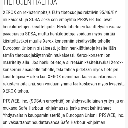
TIETOJEN HALTIJA
XEROX on rekisterinpitäjä EU:n tietosuojadirektiivin 95/46/EY
mukaisesti ja SDSA sekä sen emoyhtiö PFSWEB, Inc. ovat
henkilötietojen käsittelijöitä. Henkilötietojen käsittelystä vastaa
pääasiassa SDSA, mutta henkilötietoja voidaan myös siirtää
käsiteltäväksi muulle Xerox-konserniin sisältyvälle taholle
Euroopan Unionin sisäisesti, jolloin henkilötietoja käsitellään
tämän tietosuojakäytännön mukaisesti. Xerox-konserni on
määritelty alla. Jos henkilötietoja siirretään käsiteltäväksi Xerox-
konsernin sisäiselle taholle, tätä tahoa pidetään myös tietojen
käsittelijänä – siksi kun XEROX mainitaan tässä asiakirjassa
rekisterinpitäjänä, sen voidaan ymmärtää koskevan myös kyseistä
XEROX-tahoa.
PFSWEB, Inc. (SDSA:n emoyhtiö) on yhdysvaltalainen yritys ja on
mukana Safe Harbour -ohjelmassa, jonka ovat kehittäneet
Yhdysvaltain kauppaministeriö ja Euroopan Unioni. PFSWEB, Inc.
on vakuuttanut noudattavansa Safe Harbour -ohjelman