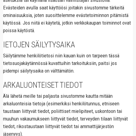
asetuksia tai käymällä lisäosan valmistajan sivustolla.
Evästeiden avulla saat käyttöösi joitakin sivustomme tärkeitä
ominaisuuksia, joten suosittelemme evästetoiminnon pitämistä
käytössä. Jos niitä ei käytetä, jotkin verkkokaupan toiminnot ovat
poissa käytöstä.
IETOJEN SÄILYTYSAIKA
Säilytämme henkilötietosi niin kauan kuin on tarpeen tässä
tietosuojakäytännössä kuvattuihin tarkoituksiin, paitsi jos
pidempi säilytysaika on välttämätön.
ARKALUONTEISET TIEDOT
Älä lähetä meille tai paljasta sivustomme kautta mitään
arkaluonteisia tietoja (esimerkiksi henkilötunnus, etniseen
taustaan liittyvät tiedot, poliittiset mielipiteet, uskontoon tai
muuhun vakaumukseen liittyvät tiedot, terveyden tilaan liittyvät
tiedot, rikostaustaan liittyvät tiedot tai ammattijärjestön
jäsenyys).