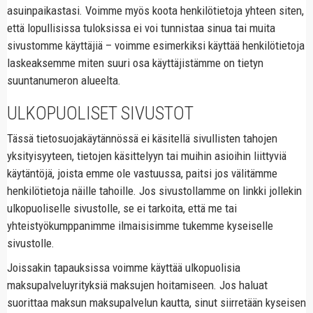
asuinpaikastasi. Voimme myös koota henkilötietoja yhteen siten,
että lopullisissa tuloksissa ei voi tunnistaa sinua tai muita
sivustomme käyttäjiä – voimme esimerkiksi käyttää henkilötietoja
laskeaksemme miten suuri osa käyttäjistämme on tietyn
suuntanumeron alueelta.
ULKOPUOLISET SIVUSTOT
Tässä tietosuojakäytännössä ei käsitellä sivullisten tahojen
yksityisyyteen, tietojen käsittelyyn tai muihin asioihin liittyviä
käytäntöjä, joista emme ole vastuussa, paitsi jos välitämme
henkilötietoja näille tahoille. Jos sivustollamme on linkki jollekin
ulkopuoliselle sivustolle, se ei tarkoita, että me tai
yhteistyökumppanimme ilmaisisimme tukemme kyseiselle
sivustolle.
Joissakin tapauksissa voimme käyttää ulkopuolisia
maksupalveluyrityksiä maksujen hoitamiseen. Jos haluat
suorittaa maksun maksupalvelun kautta, sinut siirretään kyseisen