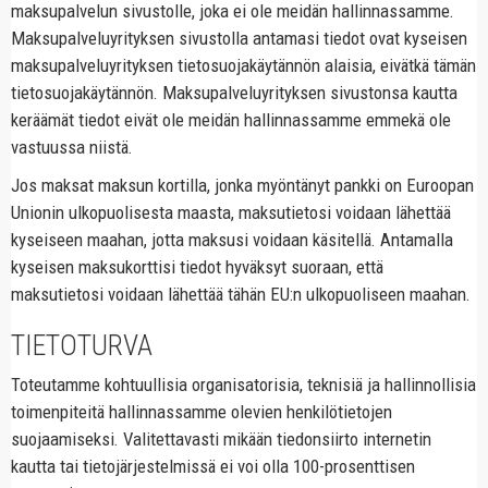
maksupalvelun sivustolle, joka ei ole meidän hallinnassamme.
Maksupalveluyrityksen sivustolla antamasi tiedot ovat kyseisen
maksupalveluyrityksen tietosuojakäytännön alaisia, eivätkä tämän
tietosuojakäytännön. Maksupalveluyrityksen sivustonsa kautta
keräämät tiedot eivät ole meidän hallinnassamme emmekä ole
vastuussa niistä.
Jos maksat maksun kortilla, jonka myöntänyt pankki on Euroopan
Unionin ulkopuolisesta maasta, maksutietosi voidaan lähettää
kyseiseen maahan, jotta maksusi voidaan käsitellä. Antamalla
kyseisen maksukorttisi tiedot hyväksyt suoraan, että
maksutietosi voidaan lähettää tähän EU:n ulkopuoliseen maahan.
TIETOTURVA
Toteutamme kohtuullisia organisatorisia, teknisiä ja hallinnollisia
toimenpiteitä hallinnassamme olevien henkilötietojen
suojaamiseksi. Valitettavasti mikään tiedonsiirto internetin
kautta tai tietojärjestelmissä ei voi olla 100-prosenttisen