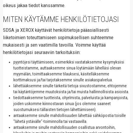
oikeus jakaa tiedot kanssamme.
MITEN KÄYTÄMME HENKILÖTIETOJASI
SDSA ja XEROX käyttävät henkilötietoja pääasiallisesti
liiketoimien toteuttamiseen sopimuksellisen suhteemme
mukaisesti ja sen vaatimilla tavoilla. Voimme käyttää
henkilötietojasi seuraaviin tarkoituksiin:
pyyntöjesi täyttämiseen, esimerkiksi vastataksemme kysymyksiisi
tuotteistamme, auttaaksemme sinua löytämään lähelläsi olevan
myymälän, toimittaaksemme tilauksesi, käsitelläksemme
korttimaksusi ja/tai tarjotaksemme sinulle asiakaspalvelua.
lähettääksemme sinulle tärkeitä tietoja sivustostamme, ehtojemme
tai käytäntöjemme muutoksista ja/tai muista hallinnollisista asioista.
tiedottaaksemme tuotteista, ohjelmista, palveluista ja kampanjoista,
joiden uskomme kiinnostavan sinua (jos olemme saaneet
suostumuksesi tällaisten tietojen lähettämiseen).
antaaksemme sinulle mahdollisuuden lähettää sähköpostia toisille
"lähetä ystävälle"-toiminnolla tai vastaavilla.
antaaksemme sinulle mahdollisuuden osallistua arvontoihin,