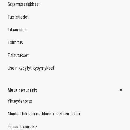
Sopimusasiakkaat
Tuotetiedot
Tilaaminen
Toimitus
Palautukset
Usein kysytyt kysymykset
Muut resurssit
Yhteydenotto
Muiden tulostinmerkkien kasettien takuu
Peruutuslomake