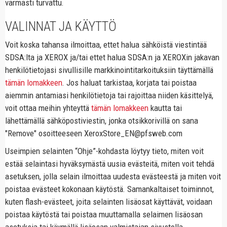
varmasti turvattu.
VALINNAT JA KÄYTTÖ
Voit koska tahansa ilmoittaa, ettet halua sähköistä viestintää
SDSA:lta ja XEROX ja/tai ettet halua SDSA:n ja XEROXin jakavan
henkilötietojasi sivullisille markkinointitarkoituksiin täyttämällä
tämän lomakkeen
. Jos haluat tarkistaa, korjata tai poistaa
aiemmin antamiasi henkilötietoja tai rajoittaa niiden käsittelyä,
voit ottaa meihin yhteyttä
tämän lomakkeen
kautta tai
lähettämällä sähköpostiviestin, jonka otsikkorivillä on sana
"Remove" osoitteeseen XeroxStore_EN@pfsweb.com
Useimpien selainten “Ohje”-kohdasta löytyy tieto, miten voit
estää selaintasi hyväksymästä uusia evästeitä, miten voit tehdä
asetuksen, jolla selain ilmoittaa uudesta evästeestä ja miten voit
poistaa evästeet kokonaan käytöstä. Samankaltaiset toiminnot,
kuten flash-evästeet, joita selainten lisäosat käyttävät, voidaan
poistaa käytöstä tai poistaa muuttamalla selaimen lisäosan