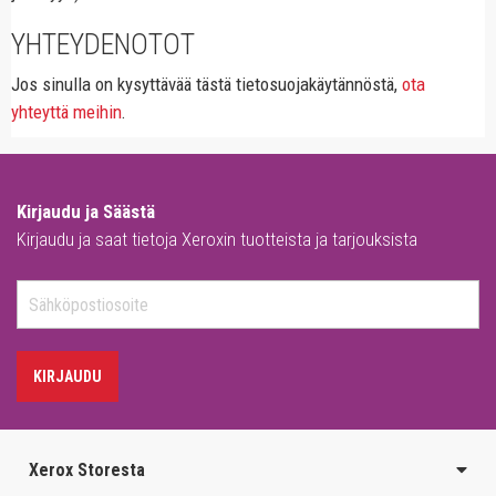
YHTEYDENOTOT
Jos sinulla on kysyttävää tästä tietosuojakäytännöstä,
ota
yhteyttä meihin
.
Kirjaudu ja Säästä
Kirjaudu ja saat tietoja Xeroxin tuotteista ja tarjouksista
KIRJAUDU
Xerox Storesta