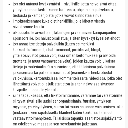
jos olet antanut hyväksyntäsi – sivullisille, jotta he voisivat ottaa
yhteyttä sinuun kertoakseen tuotteista, ohjelmista, palveluista,
tiedoista ja kampanjoista, jotka voivat kiinnostaa sinua.
ilmoittaaksemme kuka olet henkilölle, jolle lähetät viestin
sivustomme kautta.
ulkopuolisille arvontojen, kilpailujen ja vastaavien kampanjoiden
sponsoreille, jos haluat osallistua ja siten hyväksyt kyseiset ehdot.
jos annat itse tietoja palveluihin (kuten esimerkiksi
keskustelufoorumit, chat-toiminnot, profiilisivut, blogit,
yhteisösivustot joissa voit jakaa oman kertomuksesi ja arvioida
tuotteita, ja muut vastaavat palvelut), joiden kautta voit julkaista
tietoja ja materiaalia. Ota huomioon, että tällaisissa palveluissa
julkaisemasi tai paljastamasi tiedot (esimerkiksi henkilötiedot
valokuvissa, kertomuksissa, kommenteissa tai videoissa, jotka olet
lähettänyt) voivat olla julkista tietoa ja siten näkyvissä sivuston
kävijöille ja suurelle yleisölle.
siinä tapauksessa, että liiketoimintamme, varamme tai varastomme
siirtyvät sivullisille uudelleenorganisoinnin, fuusion, yrityksen
myynnin, yhteisyrityksen, siirron tai muun hallinnan vaihtumisen takia
(mukaan lukien rajoituksetta tilanteet kuten konkurssi tai muut
vastaavat toimenpiteet). Tällaisissa tapauksissa tietosuojakäytäntö
on edelleen voimassa ja sen soveltamista jatketaan.