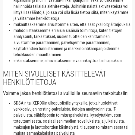
kilpailuihin ja muihin vastaaviin kampanjoihin sekä voidaksemme
hallinnoida tällaisia aktiviteetteja. Joihinkin näistä aktiviteeteista voi
liittyä lisäsääntöjä, joissa voi olla lisää tietoa siitä, miten käytämme
ja välitämme henkilötietoja.
mukauttaaksemme sivustomme siten, että saat yksilöityjä tarjouksia.
mahdollistaaksemme erilaisia sisäisiä toimintoja, kuten tietojen
analysointi, tarkastukset, uusien tuotteiden kehittäminen,
sivustomme parantaminen, palvelujemme parantaminen,
käyttötrendien tunnistaminen ja markkinointikampanjoidemme
tehokkuuden määrittäminen.
ehkäistäksemme ja havaitaksemme väärinkäyttöä tai huijauksia.
MITEN SIVULLISET KÄSITTELEVÄT
HENKILÖTIETOJA
Voimme jakaa henkilötietosi sivullisille seuraaviin tarkoituksiin:
SDSA:n tai XEROXin ulkopuolisille yrityksille, jotka huolehtivat
verkkosivujen hosting-palveluista, tietojen analysoinnista, IT-
palveluista, sähköpostin toimituspalveluista, kyselytutkimusten
toteuttamisesta, sosiaalisen median sovelluksista ja julkaisuista,
maksujen ja luottokorttien käsittelystä, tilausten toimittamisesta tai
muista samankaltaisista palveluista.