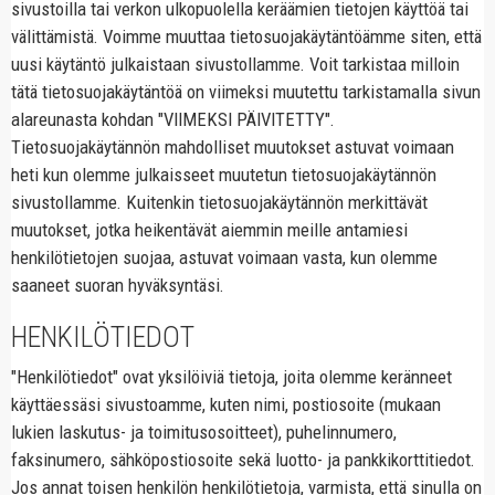
sivustoilla tai verkon ulkopuolella keräämien tietojen käyttöä tai
välittämistä. Voimme muuttaa tietosuojakäytäntöämme siten, että
uusi käytäntö julkaistaan sivustollamme. Voit tarkistaa milloin
tätä tietosuojakäytäntöä on viimeksi muutettu tarkistamalla sivun
alareunasta kohdan "VIIMEKSI PÄIVITETTY".
Tietosuojakäytännön mahdolliset muutokset astuvat voimaan
heti kun olemme julkaisseet muutetun tietosuojakäytännön
sivustollamme. Kuitenkin tietosuojakäytännön merkittävät
muutokset, jotka heikentävät aiemmin meille antamiesi
henkilötietojen suojaa, astuvat voimaan vasta, kun olemme
saaneet suoran hyväksyntäsi.
HENKILÖTIEDOT
"Henkilötiedot" ovat yksilöiviä tietoja, joita olemme keränneet
käyttäessäsi sivustoamme, kuten nimi, postiosoite (mukaan
lukien laskutus- ja toimitusosoitteet), puhelinnumero,
faksinumero, sähköpostiosoite sekä luotto- ja pankkikorttitiedot.
Jos annat toisen henkilön henkilötietoja, varmista, että sinulla on