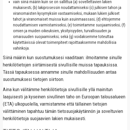
vain siinä määrin kuin se on sallittua (a) sovellettavien lakien
mukaisesti; (b) lakiprosessin noudattamiseksi (c) julkisen tahon ja
viranomaisten kysymyksiin vastaamiseksi, mukaan lukien julkiset
tahot ja viranomaiset muissa kuin asuinmaassasi; (d) ehtojemme
noudattamisen varmistamiseksi; (e) toimintamme suojaamiseksi; (f)
omien ja muiden oikeuksien, yksityisyyden, turvallisuuden ja
omaisuuden suojaamiseksi; sekä (g) voidaksemme toteuttaa
käytettävissä olevat toimenpiteet rajoittaaksemme mahdollisia
vahinkoja.
Siinä määrin kun suostumuksesi vaaditaan: ilmoitamme sinulle
henkilötietojen siirtämisestä sivullisille muissa tapauksissa.
Tässä tapauksessa annamme sinulle mahdollisuuden antaa
suostumuksesi tietojen siirtoon.
Aina kun välitämme henkilötietoja sivullisille yllä mainitun
laajuisesti ja kyseinen sivullinen taho on Euroopan talousalueen
(ETA) ulkopuolella, varmistamme että tällainen tietojen
välittäminen tapahtuu tämän tietosuojakäytännön ja soveltuvien
henkilötietoja suojaavien lakien mukaisesti.