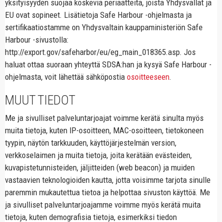
yksityisyyden suojaa koskevia periaatteita, joista Yhdysvallat ja
EU ovat sopineet. Lisätietoja Safe Harbour -ohjelmasta ja
sertifikaatiostamme on Yhdysvaltain kauppaministeriön Safe
Harbour -sivustolla:
http://export.gov/safeharbor/eu/eg_main_018365.asp. Jos
haluat ottaa suoraan yhteyttä SDSA:han ja kysyä Safe Harbour -
ohjelmasta, voit lähettää sähköpostia
osoitteeseen
.
MUUT TIEDOT
Me ja sivulliset palveluntarjoajat voimme kerätä sinulta myös
muita tietoja, kuten IP-osoitteen, MAC-osoitteen, tietokoneen
tyypin, näytön tarkkuuden, käyttöjärjestelmän version,
verkkoselaimen ja muita tietoja, joita kerätään evästeiden,
kuvapistetunnisteiden, jäljitteiden (web beacon) ja muiden
vastaavien teknologioiden kautta, jotta voisimme tarjota sinulle
paremmin mukautettua tietoa ja helpottaa sivuston käyttöä. Me
ja sivulliset palveluntarjoajamme voimme myös kerätä muita
tietoja, kuten demografisia tietoja, esimerkiksi tiedon