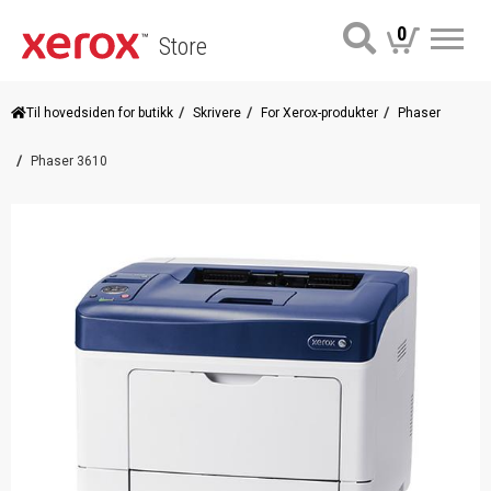
0
Store
Me
Til hovedsiden for butikk
Skrivere
For Xerox-produkter
Phaser
Phaser 3610