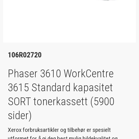
106R02720
Phaser 3610 WorkCentre
3615 Standard kapasitet
SORT tonerkassett (5900
sider)
Xerox forbruksartikler og tilbehør er spesielt
utformet for å gi deg best mulig bildekvalitet og