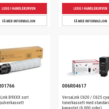
LEGG I HANDLEKURVEN
LEGG I HANDLEKURVEN
FÅ MER INFORMASJON
FÅ MER INFORMASJON
R01766
006R04617
Link B9XXX sort
VersaLink C620 / C625 cy
pulverkassett
tonerkassett med standar
kapasitet (6 000 sider)