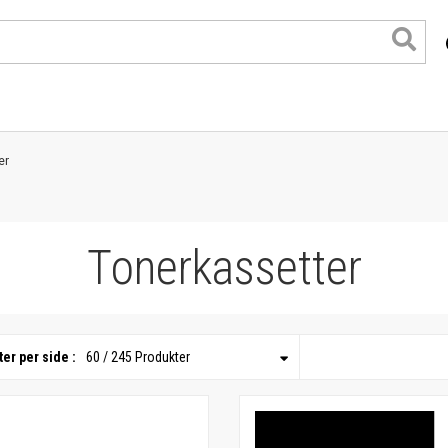
er
Tonerkassetter
er per side :
60 / 245 Produkter
format