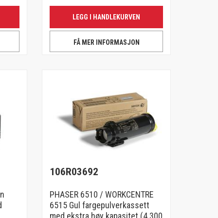
LEGG I HANDLEKURVEN
FÅ MER INFORMASJON
106R03692
an
PHASER 6510 / WORKCENTRE
d
6515 Gul fargepulverkassett
med ekstra høy kapasitet (4 300