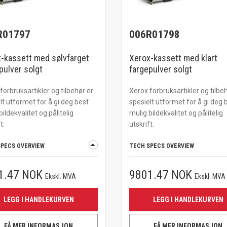
R01797
006R01798
-kassett med sølvfarget
Xerox-kassett med klart
pulver solgt
fargepulver solgt
forbruksartikler og tilbehør er
Xerox forbruksartikler og tilbe
lt utformet for å gi deg best
spesielt utformet for å gi deg 
bildekvalitet og pålitelig
mulig bildekvalitet og pålitelig
t.
utskrift.
SPECS OVERVIEW
TECH SPECS OVERVIEW
1.47 NOK
9801.47 NOK
Ekskl. MVA
Ekskl. MVA
LEGG I HANDLEKURVEN
LEGG I HANDLEKURVEN
FÅ MER INFORMASJON
FÅ MER INFORMASJON