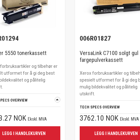
R01294
006R01827
r 5550 tonerkassett
VersaLink C7100 solgt gul
fargepulverkassett
forbruksartikler og tilbehør er
lt utformet for å gi deg best
Xerox forbruksartikler og tilbe
bildekvalitet og pålitelig
spesielt utformet for å gi deg 
t.
mulig bildekvalitet og pålitelig
utskrift.
SPECS OVERVIEW
TECH SPECS OVERVIEW
3.27 NOK
3762.10 NOK
Ekskl. MVA
Ekskl. MVA
LEGG I HANDLEKURVEN
LEGG I HANDLEKURVEN