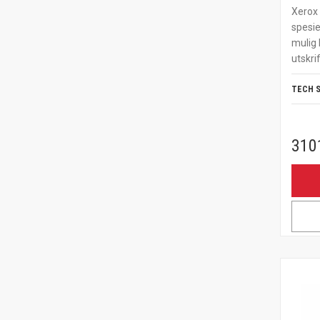
Xerox 
spesie
mulig 
utskrif
TECH 
310