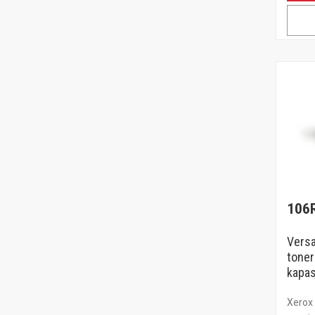
106
Versa
toner
kapas
Xerox 