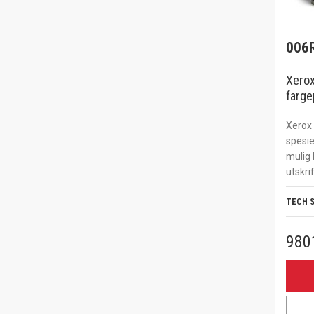
006
Xerox
farge
Xerox 
spesie
mulig 
utskrif
TECH 
980