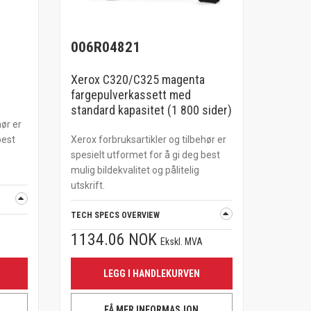
006R04821
Xerox C320/C325 magenta
fargepulverkassett med
standard kapasitet (1 800 sider)
hør er
best
Xerox forbruksartikler og tilbehør er
spesielt utformet for å gi deg best
mulig bildekvalitet og pålitelig
utskrift.
TECH SPECS OVERVIEW
1134.06 NOK
Ekskl. MVA
LEGG I HANDLEKURVEN
FÅ MER INFORMASJON