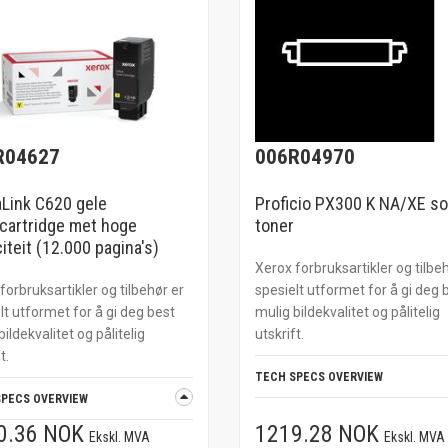
R04627
006R04970
Link C620 gele
Proficio PX300 K NA/XE so
cartridge met hoge
toner
iteit (12.000 pagina's)
Xerox forbruksartikler og tilbe
forbruksartikler og tilbehør er
spesielt utformet for å gi deg 
lt utformet for å gi deg best
mulig bildekvalitet og pålitelig
bildekvalitet og pålitelig
utskrift.
t.
TECH SPECS OVERVIEW
SPECS OVERVIEW
0.36 NOK
1219.28 NOK
Ekskl. MVA
Ekskl. MVA