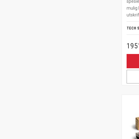
spesie
mulig 
utskrif
TECH 
195