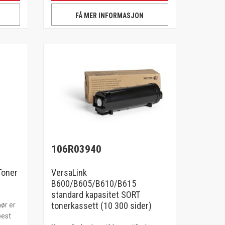
FÅ MER INFORMASJON
106R03940
Toner
VersaLink
B600/B605/B610/B615
standard kapasitet SORT
tonerkassett (10 300 sider)
hør er
best