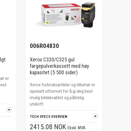
006R04830
lgt
Xerox C320/C325 gul
fargepulverkassett med høy
kapasitet (5 500 sider)
hør er
best
Xerox forbruksartikler og tilbehør er
spesielt utformet for å gi deg best
mulig bildekvalitet og pålitelig
utskrift.
TECH SPECS OVERVIEW
2415.08 NOK
Ekskl. MVA