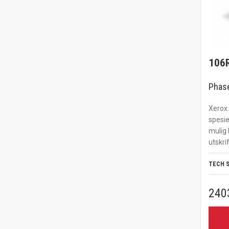
106
Phase
Xerox 
spesie
mulig 
utskrif
TECH 
240