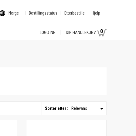
Norge
Bestillingsstatus
Etterbestille
Hjelp
0
LOGG INN
DIN HANDLEKURV
Sorter etter :
Relevans