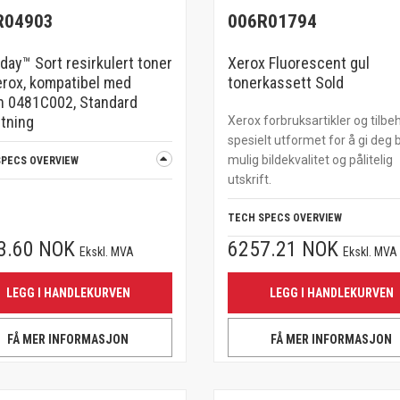
R04903
006R01794
day™ Sort resirkulert toner
Xerox Fluorescent gul
erox, kompatibel med
tonerkassett Sold
n 0481C002, Standard
tning
Xerox forbruksartikler og tilbe
spesielt utformet for å gi deg 
mulig bildekvalitet og pålitelig
SPECS OVERVIEW
utskrift.
TECH SPECS OVERVIEW
3.60 NOK
6257.21 NOK
Ekskl. MVA
Ekskl. MVA
LEGG I HANDLEKURVEN
LEGG I HANDLEKURVEN
FÅ MER INFORMASJON
FÅ MER INFORMASJON