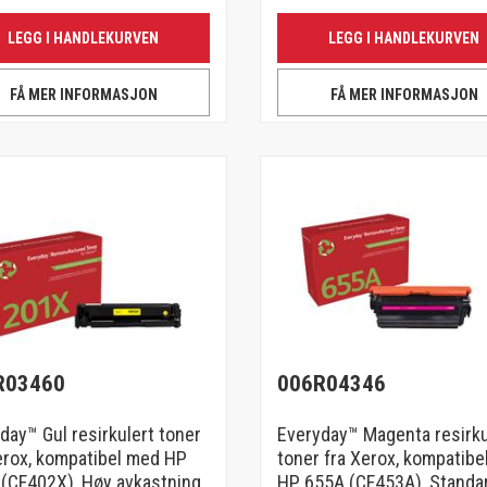
LEGG I HANDLEKURVEN
LEGG I HANDLEKURVEN
FÅ MER INFORMASJON
FÅ MER INFORMASJON
R03460
006R04346
day™ Gul resirkulert toner
Everyday™ Magenta resirku
erox, kompatibel med HP
toner fra Xerox, kompatibe
(CF402X), Høy avkastning
HP 655A (CF453A), Standa