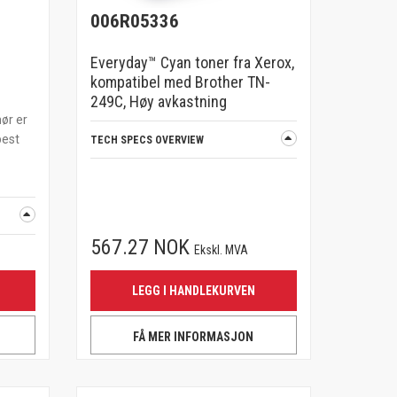
006R05336
Everyday™ Cyan toner fra Xerox,
kompatibel med Brother TN-
249C, Høy avkastning
hør er
best
TECH SPECS OVERVIEW
567.27 NOK
Ekskl. MVA
LEGG I HANDLEKURVEN
FÅ MER INFORMASJON