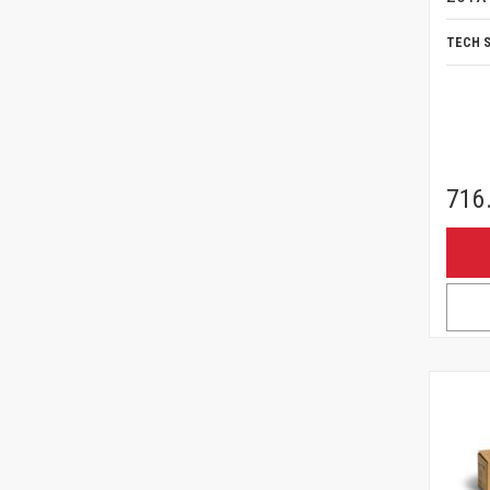
TECH 
716