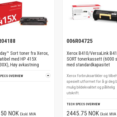
R04188
006R04725
day™ Sort toner fra Xerox,
Xerox B410/VersaLink B4
atibel med HP 415X
SORT tonerkassett (6000 s
0X), Høy avkastning
med standardkapasitet
Xerox forbruksartikler og tilbe
SPECS OVERVIEW
spesielt utformet for å gi deg 
mulig bildekvalitet og pålitelig
utskrift.
TECH SPECS OVERVIEW
.50 NOK
2445.75 NOK
Ekskl. MVA
Ekskl. MVA