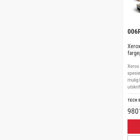
006
Xerox
farge
Xerox 
spesie
mulig 
utskrif
TECH 
980