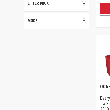
ETTER BRUK
MODELL
006
Every
fra X
201X 