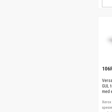
106
Vers
GUL t
med e
Xerox 
spesie