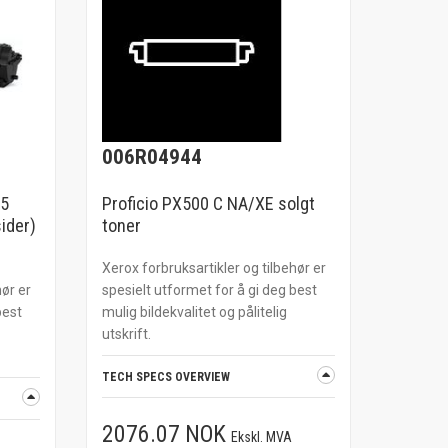
006R04944
15
Proficio PX500 C NA/XE solgt
ider)
toner
Xerox forbruksartikler og tilbehør er
hør er
spesielt utformet for å gi deg best
best
mulig bildekvalitet og pålitelig
utskrift.
TECH SPECS OVERVIEW
2076.07 NOK
Ekskl. MVA