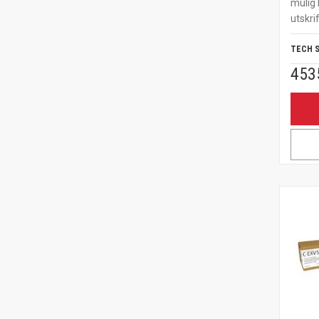
mulig 
utskrif
TECH 
453