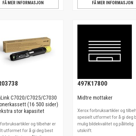
FÅ MER INFORMASJON
FÅ MER INFORMASJON
R03738
497K17800
aLink C7020/C7025/C7030
Midtre mottaker
onerkassett (16 500 sider)
kstra stor kapasitet
Xerox forbruksartikler og tilbe
spesielt utformet for å gi deg 
forbruksartikler og tilbehør er
mulig bildekvalitet og pålitelig
lt utformet for å gi deg best
utskrift.