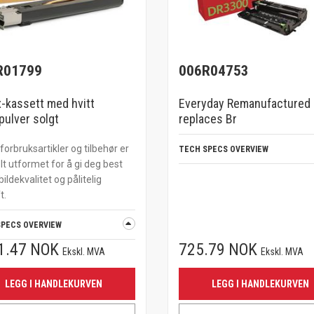
R01799
006R04753
-kassett med hvitt
Everyday Remanufactured
pulver solgt
replaces Br
forbruksartikler og tilbehør er
TECH SPECS OVERVIEW
lt utformet for å gi deg best
bildekvalitet og pålitelig
t.
SPECS OVERVIEW
1.47 NOK
725.79 NOK
Ekskl. MVA
Ekskl. MVA
LEGG I HANDLEKURVEN
LEGG I HANDLEKURVEN