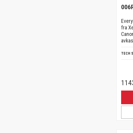
006
Every
fra X
Cano
avkas
TECH 
114