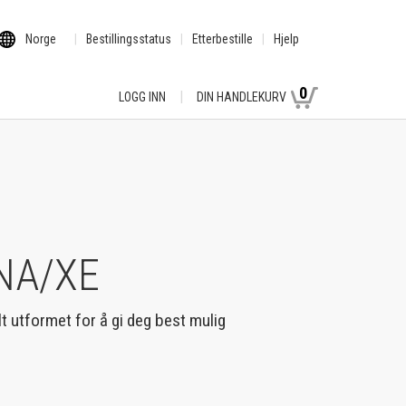
Norge
Bestillingsstatus
Etterbestille
Hjelp
0
LOGG INN
DIN HANDLEKURV
 NA/XE
lt utformet for å gi deg best mulig