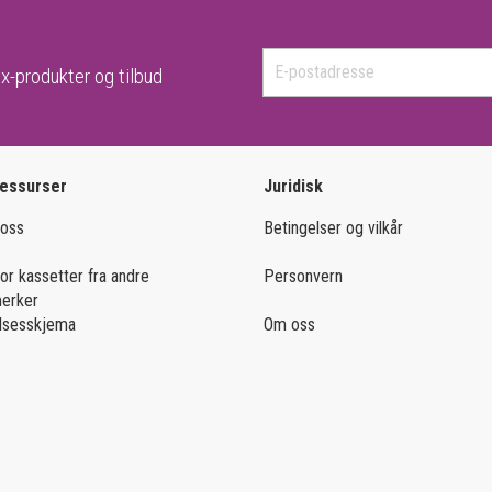
x-produkter og tilbud
ressurser
Juridisk
 oss
Betingelser og vilkår
for kassetter fra andre
Personvern
merker
lsesskjema
Om oss