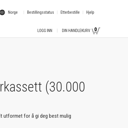
Norge
Bestillingsstatus
Etterbestille
Hjelp
0
LOGG INN
DIN HANDLEKURV
rkassett (30.000
lt utformet for å gi deg best mulig