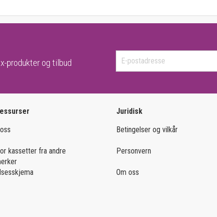
x-produkter og tilbud
ressurser
Juridisk
 oss
Betingelser og vilkår
for kassetter fra andre
Personvern
merker
lsesskjema
Om oss