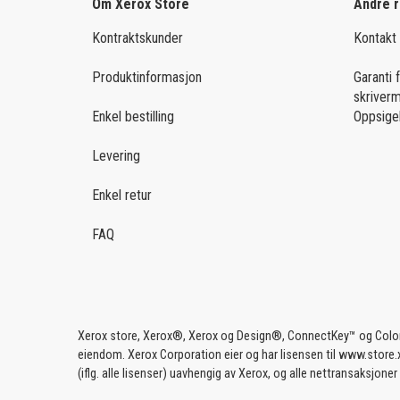
Om Xerox Store
Andre 
Kontraktskunder
Kontakt
Produktinformasjon
Garanti 
skriver
Enkel bestilling
Oppsige
Levering
Enkel retur
FAQ
Xerox store, Xerox®, Xerox og Design®, ConnectKey™ og ColorQu
eiendom. Xerox Corporation eier og har lisensen til www.store.xe
(iflg. alle lisenser) uavhengig av Xerox, og alle nettransaksjon