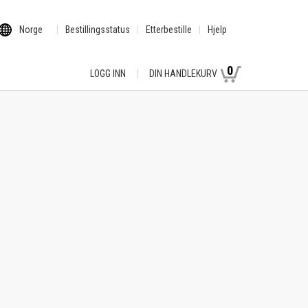
Norge
Bestillingsstatus
Etterbestille
Hjelp
0
LOGG INN
DIN HANDLEKURV