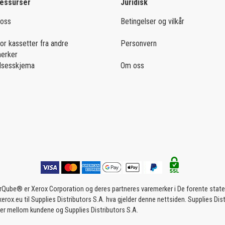
ressurser
Juridisk
 oss
Betingelser og vilkår
for kassetter fra andre
Personvern
merker
lsesskjema
Om oss
be® er Xerox Corporation og deres partneres varemerker i De forente stater o
rox.eu til Supplies Distributors S.A. hva gjelder denne nettsiden. Supplies Distr
er er mellom kundene og Supplies Distributors S.A.