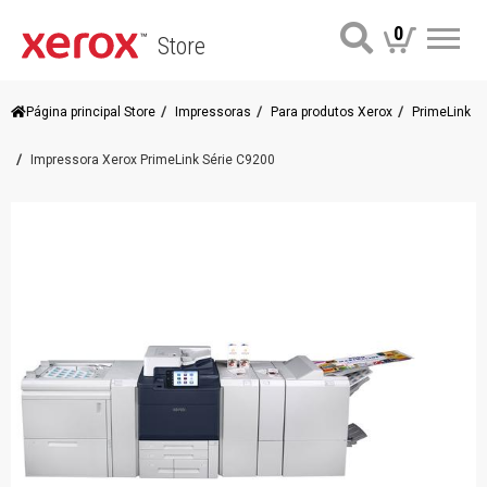
0
Store
Me
Página principal Store
Impressoras
Para produtos Xerox
PrimeLink
Impressora Xerox PrimeLink Série C9200