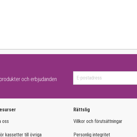
-produkter och erbjudanden
esurser
Rättslig
a oss
Villkor och förutsättningar
ör kassetter till övriga
Personlig integritet