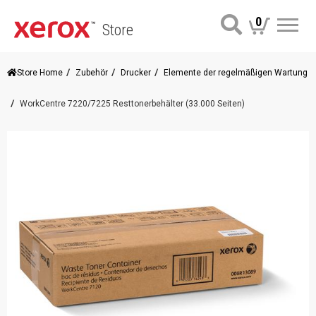
0
Store
Me
Store Home
Zubehör
Drucker
Elemente der regelmäßigen Wartung
WorkCentre 7220/7225 Resttonerbehälter (33.000 Seiten)