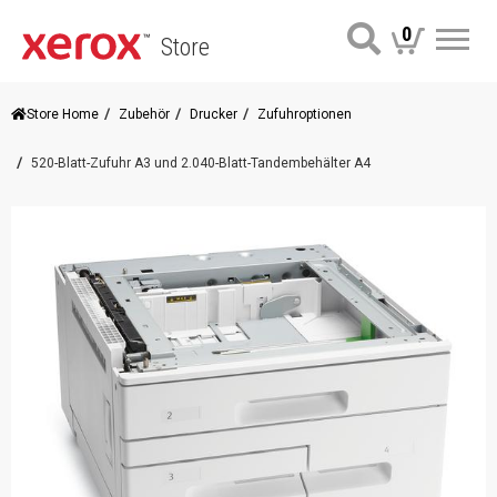
0
Store
Me
Store Home
Zubehör
Drucker
Zufuhroptionen
520-Blatt-Zufuhr A3 und 2.040-Blatt-Tandembehälter A4