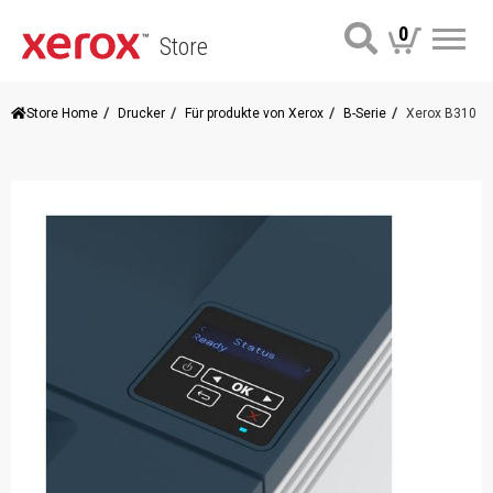
0
Store
Me
Store Home
Drucker
Für produkte von Xerox
B-Serie
Xerox B310