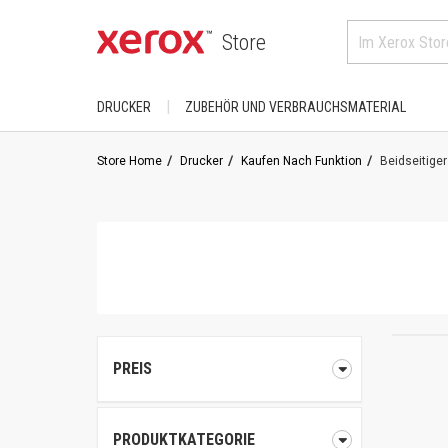
Store
DRUCKER
ZUBEHÖR UND VERBRAUCHSMATERIAL
KAUFEN NACH KATEGORIE
FÜR XEROX-PRODUKTE
Store Home
Drucker
Kaufen Nach Funktion
Beidseitiger
DocuColor
Drucker
AltaLink
Phaser
Farbe
B-Serie
PrimeLink
A4
Drucker/ Schwarzweißdrucker
VersaLink
A3
C-Serie
Versant
KAUFEN BEI GEBRAUCH
Drucker/ Farbdrucker
PREIS
Großformatige 
Home Office/ Desktop
ColorQube
WorkCentre
PRODUKTKATEGORIE
Fachbereich/ Arbeitsgruppe