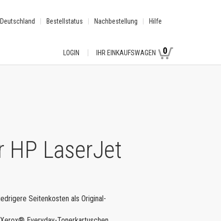
Deutschland
Bestellstatus
Nachbestellung
Hilfe
0
LOGIN
IHR EINKAUFSWAGEN
r HP LaserJet
iedrigere Seitenkosten als Original-
le Xerox® Everyday-Tonerkartuschen.