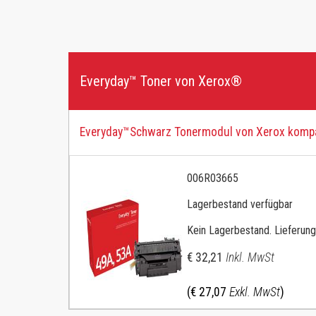
FÜR ANDERE DRUCKERMARKEN
KAUFEN NACH FUNKTION
Brother Color
Netzwerk & USB
Brother Mono
Everyday™ Toner von Xerox®
Beidseitiger Druck
HP Color
KAUFEN NACH PRODUKTFAMILIE
HP Ink
Everyday™Schwarz Tonermodul von Xerox kompat
C-Serie
HP Mono
Versalink
006R03665
Kyocera
Lagerbestand verfügbar
Konica Minolta
Kein Lagerbestand. Lieferung
HP PageWide
€ 32,21
Inkl. MwSt
Samsung Colour
(€ 27,07
Exkl. MwSt
)
Samsung Mono