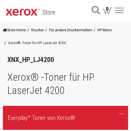
0
Store
Me
Store Home
Drucker
Für andere Druckermarken
HP Mono
Xerox® -Toner für HP LaserJet 4200
XNX_HP_LJ4200
Xerox® -Toner für HP
LaserJet 4200
Everyday™ Toner von Xerox®