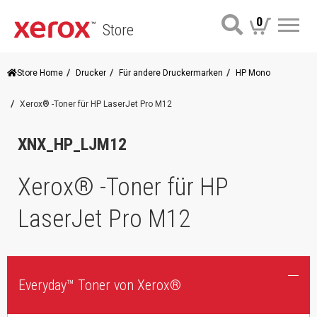
0
Store
Me
Store Home
Drucker
Für andere Druckermarken
HP Mono
Xerox® -Toner für HP LaserJet Pro M12
XNX_HP_LJM12
Xerox® -Toner für HP
LaserJet Pro M12
Everyday™ Toner von Xerox®