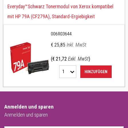
Everyday™Schwarz Tonermodul von Xerox kompatibel
mit HP 79A (CF279A), Standard-Ergiebigkeit
006R03644
€ 25,85
Inkl. MwSt
(€ 21,72
Exkl. MwSt
)
1
HINZUFÜGEN
Anmelden und sparen
Anmelden und sparen