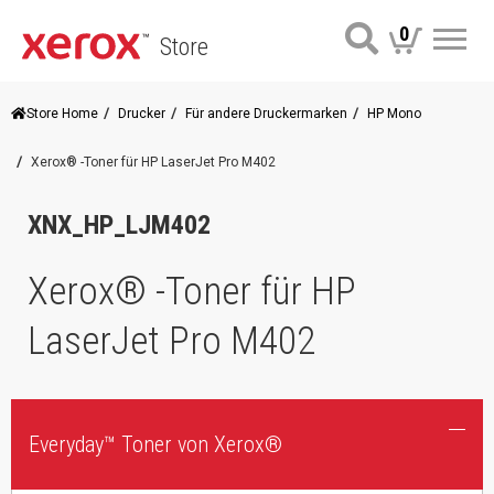
0
Store
Me
Store Home
Drucker
Für andere Druckermarken
HP Mono
Xerox® -Toner für HP LaserJet Pro M402
XNX_HP_LJM402
Xerox® -Toner für HP
LaserJet Pro M402
Everyday™ Toner von Xerox®