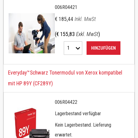
006R04421
€ 185,44
Inkl. MwSt
(€ 155,83
Exkl. MwSt
)
1
HINZUFÜGEN
Everyday™Schwarz Tonermodul von Xerox kompatibel
mit HP 89Y (CF289Y)
006R04422
Lagerbestand verfügbar
Kein Lagerbestand. Lieferung
erwartet.