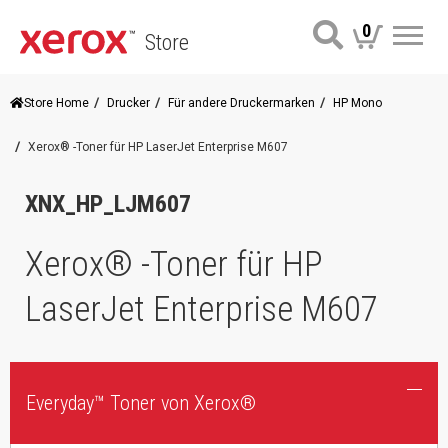
0
Store
Me
Store Home
Drucker
Für andere Druckermarken
HP Mono
Xerox® -Toner für HP LaserJet Enterprise M607
XNX_HP_LJM607
Xerox® -Toner für HP
LaserJet Enterprise M607
Everyday™ Toner von Xerox®