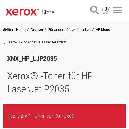
0
Store
Me
Store Home
Drucker
Für andere Druckermarken
HP Mono
Xerox® -Toner für HP LaserJet P2035
XNX_HP_LJP2035
Xerox® -Toner für HP
LaserJet P2035
Everyday™ Toner von Xerox®