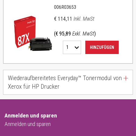
006R03653
€ 114,11
Inkl. MwSt
(€ 95,89
Exkl. MwSt
)
1
HINZUFÜGEN
Wiederaufbereitetes Everyday™ Tonermodul von
Xerox für HP Drucker
Anmelden und sparen
Anmelden und sparen