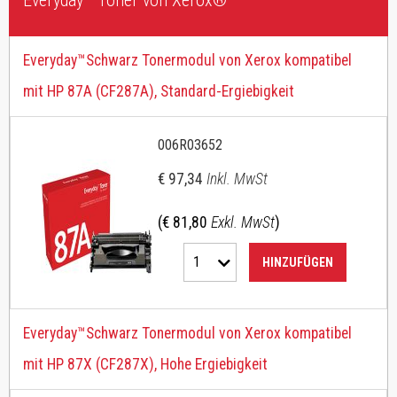
Everyday™ Toner von Xerox®
Everyday™Schwarz Tonermodul von Xerox kompatibel
mit HP 87A (CF287A), Standard-Ergiebigkeit
006R03652
€ 97,34
Inkl. MwSt
(€ 81,80
Exkl. MwSt
)
1
HINZUFÜGEN
Everyday™Schwarz Tonermodul von Xerox kompatibel
mit HP 87X (CF287X), Hohe Ergiebigkeit