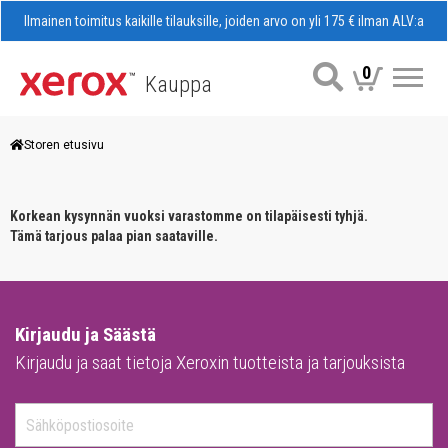
Ilmainen toimitus kaikille tilauksille, joiden arvo on yli 175 € ilman ALV:a
0
Kauppa
Val
Storen etusivu
Korkean kysynnän vuoksi varastomme on tilapäisesti tyhjä.
Tämä tarjous palaa pian saataville.
Kirjaudu ja Säästä
Kirjaudu ja saat tietoja Xeroxin tuotteista ja tarjouksista